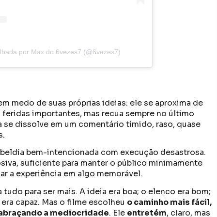
ilhada por Max do 6vezes7 (@6vezes7)
em medo de suas próprias ideias: ele se aproxima de
 feridas importantes, mas recua sempre no último
a se dissolve em um comentário tímido, raso, quase
s.
rebeldia bem-intencionada com execução desastrosa.
iva, suficiente para manter o público minimamente
mar a experiência em algo memorável.
 tudo para ser mais. A ideia era boa; o elenco era bom;
) era capaz. Mas o filme escolheu
o caminho mais fácil,
 abraçando a mediocridade
. Ele
entretém
, claro, mas