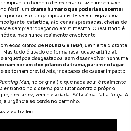
e comprar: um homem desesperado faz o impensável
eno fértil, um
drama humano que poderia sustentar
dura pouco, e o longa rapidamente se entrega a uma
polgante, catártica, são cenas apressadas, cheias de
esse sempre tropeçando em si mesma. O resultado é
renética, mas nunca realmente envolvente.
 com ecos claros de
Round 6
e
1984
, um flerte distante
a
. Mas tudo é usado de forma rasa, quase artificial,
de arquétipos desgastados, sem desenvolver nenhuma
everiam ser um dos pilares da trama, param no lugar-
que se tornam previsíveis, incapazes de causar impacto.
Running Man
, no original) é que nada aqui é realmente
a entrando no sistema para lutar contra o próprio
ue, desta vez, vem esvaziada. Falta alma, falta força. A
; a urgência se perde no caminho.
ista ao trailer: