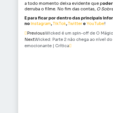
a todo momento deixa evidente que p
oder
derruba o filme. No fim das contas,
O Sobre
E para ficar por dentro das principais in
no
Instagram
,
TikTok
,
Twitter
e
YouTube
!
Previous
Wicked é um spin-off de O Mágico
Next
Wicked: Parte 2 não chega ao nível do
emocionante | Crítica