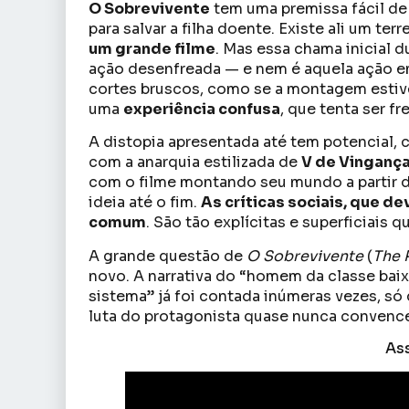
O Sobrevivente
tem uma premissa fácil d
para salvar a filha doente. Existe ali um terr
um grande filme
. Mas essa chama inicial 
ação desenfreada — e nem é aquela ação em
cortes bruscos, como se a montagem estiv
uma
experiência confusa
, que tenta ser f
A distopia apresentada até tem potencial,
com a anarquia estilizada de
V de Vinganç
com o filme montando seu mundo a partir 
ideia até o fim.
As críticas sociais, que d
comum
. São tão explícitas e superficiais 
A grande questão de
O Sobrevivente
(
The 
novo. A narrativa do “homem da classe baix
sistema” já foi contada inúmeras vezes, só q
luta do protagonista quase nunca convence
Ass