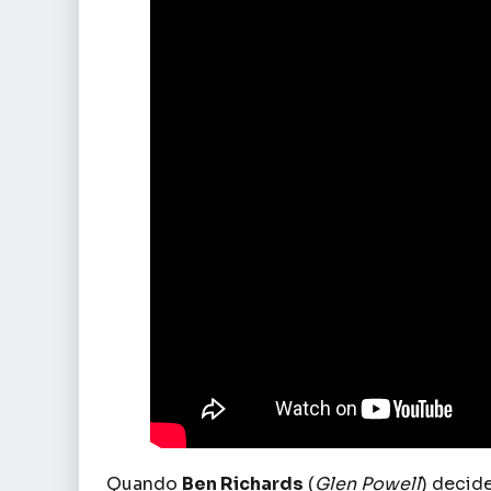
Quando
Ben Richards
(
Glen Powell
) decid