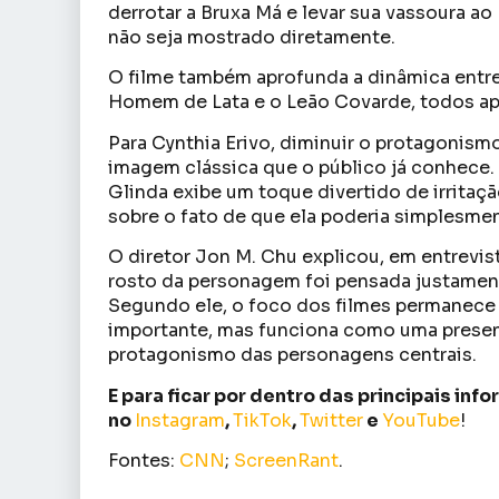
derrotar a Bruxa Má e levar sua vassoura 
não seja mostrado diretamente.
O filme também aprofunda a dinâmica entr
Homem de Lata e o Leão Covarde, todos 
Para Cynthia Erivo, diminuir o protagonism
imagem clássica que o público já conhece.
Glinda exibe um toque divertido de irritaç
sobre o fato de que ela poderia simplesmen
O diretor Jon M. Chu explicou, em entrevist
rosto da personagem foi pensada justamente
Segundo ele, o foco dos filmes permanece 
importante, mas funciona como uma prese
protagonismo das personagens centrais.
E para ficar por dentro das principais in
no
Instagram
,
TikTok
,
Twitter
e
YouTube
!
Fontes:
CNN
;
ScreenRant
.