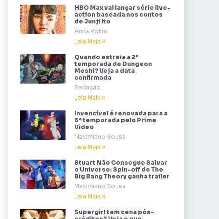
HBO Max vai lançar série live-
action baseada nos contos
de Junji Ito
Anna Rolim
Leia Mais »
Quando estreia a 2ª
temporada de Dungeon
Meshi? Veja a data
confirmada
Redação
Leia Mais »
Invencível é renovada para a
6ª temporada pelo Prime
Video
Maximiano Sousa
Leia Mais »
Stuart Não Consegue Salvar
o Universo: Spin-off de The
Big Bang Theory ganha trailer
Maximiano Sousa
Leia Mais »
Supergirl tem cena pós-
créditos? Veja o que