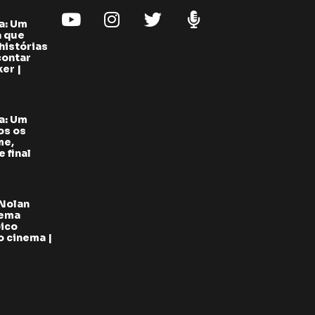
a: Um
a que
histórias
contar
er |
a: Um
os os
me,
 final
 Nolan
oema
pico
 cinema |