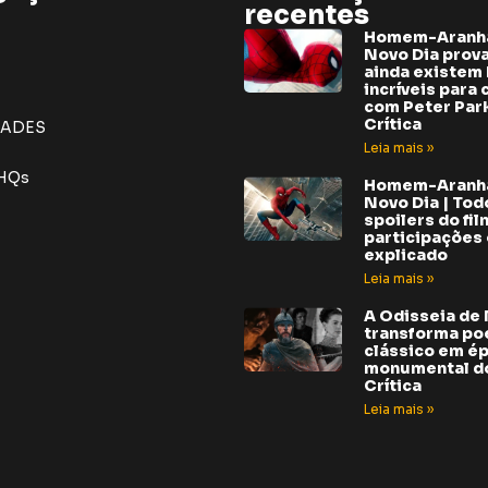
recentes
Homem-Aranh
Novo Dia prov
ainda existem 
incríveis para 
com Peter Park
Crítica
DADES
Leia mais »
 HQs
Homem-Aranh
Novo Dia | Tod
spoilers do fil
participações e
explicado
Leia mais »
A Odisseia de
transforma p
clássico em é
monumental do
Crítica
Leia mais »