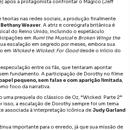
) após a protagonista confrontar o Mágico (Jeff
teorias nas redes sociais, a produção finalmente
:
Bethany Weaver
. A atriz e coreógrafa britânica é
ical do Reino Unido, incluindo o espetáculo
rticipações em
Rumi the Musical
e
Broken Wings the
sua escalação em segredo por meses, embora sua
nto em
Wicked
e
Wicked: For Good
desde o início do
 especulação entre os fãs, que tentaram apontar
 sem fundamento. A participação de Dorothy no filme
papel pequeno, sem falas e com aparição limitada
,
o foco da narrativa.
o uma prequela do clássico de Oz, “Wicked: Parte 2”
or isso, a escalação de Dorothy sempre foi um tema
te associada à interpretação icônica de
Judy Garland
inua importante para o enredo, já que sua missão de