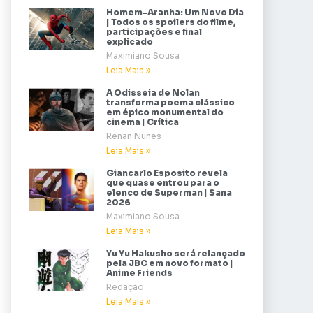
Homem-Aranha: Um Novo Dia
| Todos os spoilers do filme,
participações e final
explicado
Maximiano Sousa
Leia Mais »
A Odisseia de Nolan
transforma poema clássico
em épico monumental do
cinema | Crítica
Renan Nunes
Leia Mais »
Giancarlo Esposito revela
que quase entrou para o
elenco de Superman | Sana
2026
Maximiano Sousa
Leia Mais »
Yu Yu Hakusho será relançado
pela JBC em novo formato |
Anime Friends
Redação
Leia Mais »