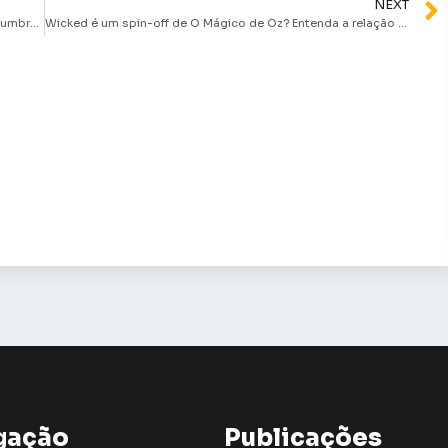
NEXT
‘Super Mario Galaxy: O Filme’ ganha primeiro trailer deslumbrante
Wicked é um spin-off de O Mágico de Oz? Entenda a relação entre as histórias
gação
Publicações