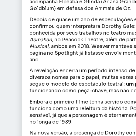
acompanha Elphaba e Glinda (Ariana Grande
Goldblum) em defesa dos Animais de Oz.
Depois de quase um ano de especulações e 
confirmou quem interpretará Dorothy Gale
conhecida por seus trabalhos no teatro mus
Asmahan
, no Peacock Theatre, além de pa
Musical
, ambos em 2018. Weaver manteve 
página no Spotlight já listasse envolvime
ano.
A revelação encerra um período intenso de
diversos nomes para o papel, muitas vezes
segue o modelo do espetáculo teatral:
um 
funcionando como peça-chave, mas não com
Embora o primeiro filme tenha servido com
funciona como uma releitura da história. P
sensível, já que a personagem é eternamen
no longa de 1939.
Na nova versão, a presença de Dorothy cont