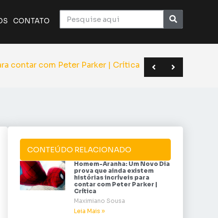
OS
CONTATO
ico monumental do cinema | Crítica
a o elenco de Superman | Sana 2026
BC em novo formato | Anime Friends
Homem-Aranha:
CONTEÚDO RELACIONADO
Homem-Aranha: Um Novo Dia
prova que ainda existem
histórias incríveis para
contar com Peter Parker |
Crítica
Maximiano Sousa
Leia Mais »