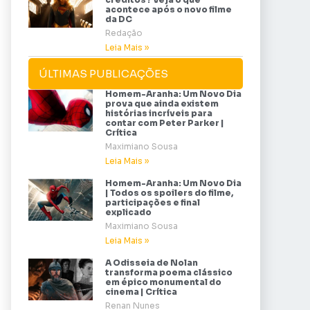
acontece após o novo filme
da DC
Redação
Leia Mais »
ÚLTIMAS PUBLICAÇÕES
Homem-Aranha: Um Novo Dia
prova que ainda existem
histórias incríveis para
contar com Peter Parker |
Crítica
Maximiano Sousa
Leia Mais »
Homem-Aranha: Um Novo Dia
| Todos os spoilers do filme,
participações e final
explicado
Maximiano Sousa
Leia Mais »
A Odisseia de Nolan
transforma poema clássico
em épico monumental do
cinema | Crítica
Renan Nunes