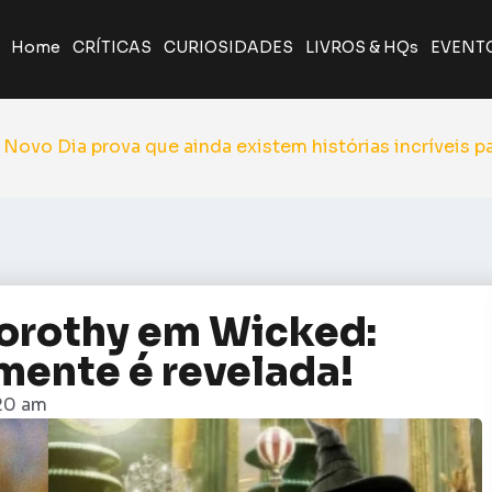
Home
CRÍTICAS
CURIOSIDADES
LIVROS & HQs
EVENT
A Odisseia de Nolan transforma poema clássico em ép
Giancarlo Esposito revela que quase entrou par
Yu Yu Hakusho será relançado pela J
orothy em Wicked:
lmente é revelada!
:20 am