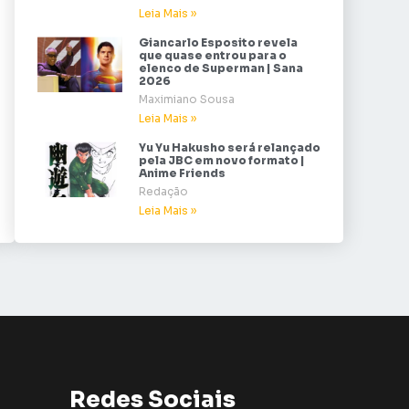
Leia Mais »
Giancarlo Esposito revela
que quase entrou para o
elenco de Superman | Sana
2026
Maximiano Sousa
Leia Mais »
Yu Yu Hakusho será relançado
pela JBC em novo formato |
Anime Friends
Redação
Leia Mais »
Redes Sociais