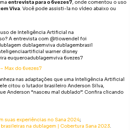
uma
entrevista para o 6vezes7
, onde comentou o uso
em Viva
. Você pode assisti-la no vídeo abaixo ou
o de Inteligência Artificial na
so? A entrevista com @tiowendel foi
dublagem dublagemviva dublagembrasil
teligenciaartificial warner disney
eira euqueroadublagemviva 6vezes7
 – Max do 6vezes7
anheza nas adaptações que uma Inteligência Artificial
le citou o lutador brasileiro Anderson Silva,
que Anderson “nasceu mal dublado”. Confira clicando
m suas experiências no Sana 2024
;
 brasileiras na dublagem | Cobertura Sana 2023
.