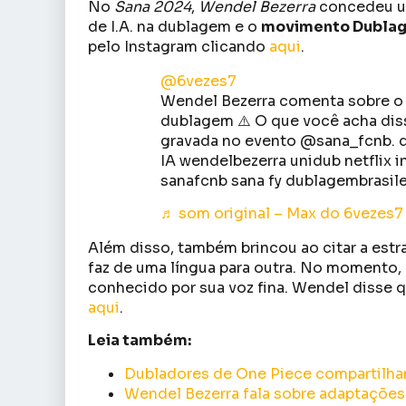
No
Sana 2024
,
Wendel Bezerra
concedeu 
de I.A. na dublagem e o
movimento Dublag
pelo Instagram clicando
aqui
.
@6vezes7
Wendel Bezerra comenta sobre o us
dublagem ⚠️ O que você acha dis
gravada no evento @sana_fcnb. 
IA wendelbezerra unidub netflix in
sanafcnb sana fy dublagembrasil
♬ som original – Max do 6vezes7
Além disso, também brincou ao citar a estr
faz de uma língua para outra. No momento, e
conhecido por sua voz fina. Wendel disse 
aqui
.
Leia também:
Dubladores de One Piece compartilha
Wendel Bezerra fala sobre adaptações