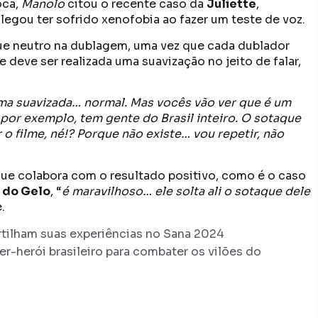
oca,
Manolo
citou o recente caso da
Juliette
,
legou ter sofrido xenofobia ao fazer um teste de voz.
ue neutro na dublagem, uma vez que cada dublador
 deve ser realizada uma suavização no jeito de falar,
uma suavizada… normal. Mas vocês vão ver que é um
 por exemplo, tem gente do Brasil inteiro. O sotaque
 o filme, né!? Porque não existe… vou repetir, não
ue colabora com o resultado positivo, como é o caso
a do Gelo
, “
é maravilhoso… ele solta ali o sotaque dele
.
tilham suas experiências no Sana 2024
herói brasileiro para combater os vilões do