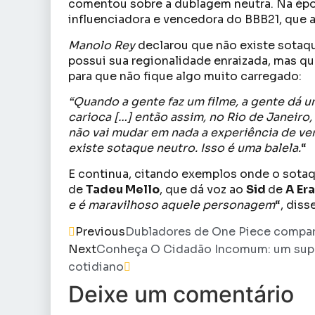
comentou sobre a dublagem neutra. Na ép
influenciadora e vencedora do BBB21, que a
Manolo Rey
declarou que não existe sotaq
possui sua regionalidade enraizada, mas que
para que não fique algo muito carregado:
“Quando a gente faz um filme, a gente dá 
carioca […] então assim, no Rio de Janeiro,
não vai mudar em nada a experiência de ver
existe sotaque neutro. Isso é uma balela.
“
E continua, citando exemplos onde o sotaq
de
Tadeu Mello
, que dá voz ao
Sid
de
A Er
e é maravilhoso aquele personagem
“, disse
Previous
Dubladores de One Piece compar
Next
Conheça O Cidadão Incomum: um super-
cotidiano
Deixe um comentário