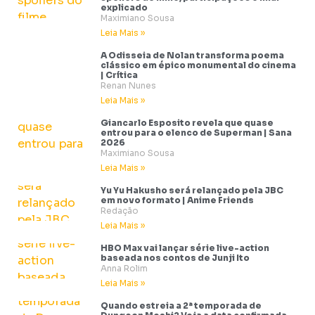
explicado
Maximiano Sousa
Leia Mais »
A Odisseia de Nolan transforma poema
clássico em épico monumental do cinema
| Crítica
Renan Nunes
Leia Mais »
Giancarlo Esposito revela que quase
entrou para o elenco de Superman | Sana
2026
Maximiano Sousa
Leia Mais »
Yu Yu Hakusho será relançado pela JBC
em novo formato | Anime Friends
Redação
Leia Mais »
HBO Max vai lançar série live-action
baseada nos contos de Junji Ito
Anna Rolim
Leia Mais »
Quando estreia a 2ª temporada de