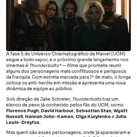
A fase 5 do Universo Cinematográfico da Marvel (UCM)
segue a todo vapor, e o próximo grande lançamento nos
cinemas é
Thunderbolts*
— filme que promete reunir
alguns dos personagens mais conflituosos e perigosos
da franquia. Com estreia marcada para 1º de maio, o longa
coloca os anti-heróis em missão e apresenta uma nova
dinâmica de equipe ao público.
Sob direção de Jake Schreier,
Thunderbolts
traz um
elenco de peso já conhecido pelos fãs do UCM, como
Florence Pugh
,
David Harbour
,
Sebastian Stan
,
Wyatt
Russell
,
Hannah John
–
Kamen
,
Olga Kurylenko
e
Julia
Louis
–
Dreyfus
.
Mas quem são esses personagens, onde já apareceram e