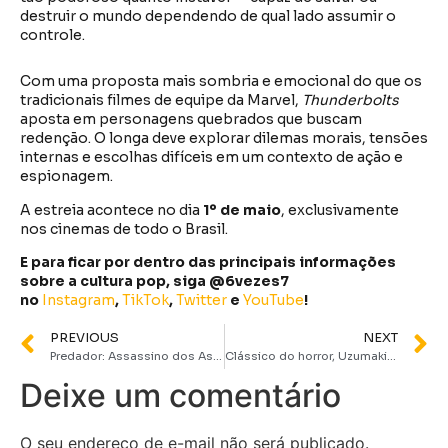
destruir o mundo dependendo de qual lado assumir o
controle.
Com uma proposta mais sombria e emocional do que os
tradicionais filmes de equipe da Marvel,
Thunderbolts
aposta em personagens quebrados que buscam
redenção. O longa deve explorar dilemas morais, tensões
internas e escolhas difíceis em um contexto de ação e
espionagem.
A estreia acontece no dia
1º de maio
, exclusivamente
nos cinemas de todo o Brasil.
E para ficar por dentro das principais informações
sobre a cultura pop, siga @6vezes7
no
Instagram
,
TikTok
,
Twitter
e
YouTube
!
PREVIOUS
NEXT
Predador: Assassino dos Assassinos ganha data de estreia e promete animação brutal no Disney+
Clássico do horror, Uzumaki de Junji Ito, será relançado pela Devir
Deixe um comentário
O seu endereço de e-mail não será publicado.