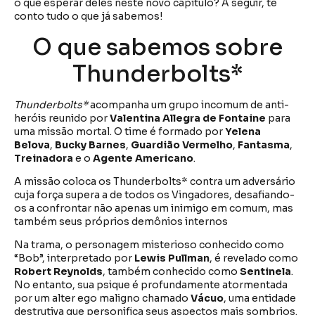
o que esperar deles neste novo capítulo? A seguir, te
conto tudo o que já sabemos!
O que sabemos sobre
Thunderbolts*
Thunderbolts*
acompanha um grupo incomum de anti-
heróis reunido por
Valentina Allegra de Fontaine
para
uma missão mortal. O time é formado por
Yelena
Belova
,
Bucky Barnes
,
Guardião Vermelho
,
Fantasma
,
Treinadora
e o
Agente Americano
.
A missão coloca os Thunderbolts* contra um adversário
cuja força supera a de todos os Vingadores, desafiando-
os a confrontar não apenas um inimigo em comum, mas
também seus próprios demônios internos
Na trama, o personagem misterioso conhecido como
“Bob”, interpretado por
Lewis Pullman
, é revelado como
Robert Reynolds
, também conhecido como
Sentinela
.
No entanto, sua psique é profundamente atormentada
por um alter ego maligno chamado
Vácuo
, uma entidade
destrutiva que personifica seus aspectos mais sombrios.