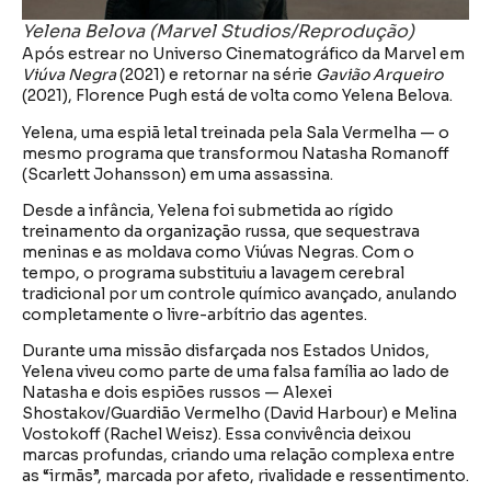
Yelena Belova (Marvel Studios/Reprodução)
Após estrear no Universo Cinematográfico da Marvel em
Viúva Negra
(2021) e retornar na série
Gavião Arqueiro
(2021), Florence Pugh está de volta como Yelena Belova.
Yelena, uma espiã letal treinada pela Sala Vermelha — o
mesmo programa que transformou Natasha Romanoff
(Scarlett Johansson) em uma assassina.
Desde a infância, Yelena foi submetida ao rígido
treinamento da organização russa, que sequestrava
meninas e as moldava como Viúvas Negras. Com o
tempo, o programa substituiu a lavagem cerebral
tradicional por um controle químico avançado, anulando
completamente o livre-arbítrio das agentes.
Durante uma missão disfarçada nos Estados Unidos,
Yelena viveu como parte de uma falsa família ao lado de
Natasha e dois espiões russos — Alexei
Shostakov/Guardião Vermelho (David Harbour) e Melina
Vostokoff (Rachel Weisz). Essa convivência deixou
marcas profundas, criando uma relação complexa entre
as “irmãs”, marcada por afeto, rivalidade e ressentimento.