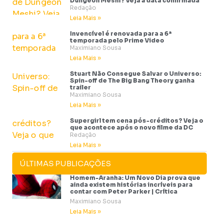
Dungeon Meshi? Veja a data confirmada
Redação
Leia Mais »
Invencível é renovada para a 6ª
temporada pelo Prime Video
Maximiano Sousa
Leia Mais »
Stuart Não Consegue Salvar o Universo:
Spin-off de The Big Bang Theory ganha
trailer
Maximiano Sousa
Leia Mais »
Supergirl tem cena pós-créditos? Veja o
que acontece após o novo filme da DC
Redação
Leia Mais »
ÚLTIMAS PUBLICAÇÕES
Homem-Aranha: Um Novo Dia prova que
ainda existem histórias incríveis para
contar com Peter Parker | Crítica
Maximiano Sousa
Leia Mais »