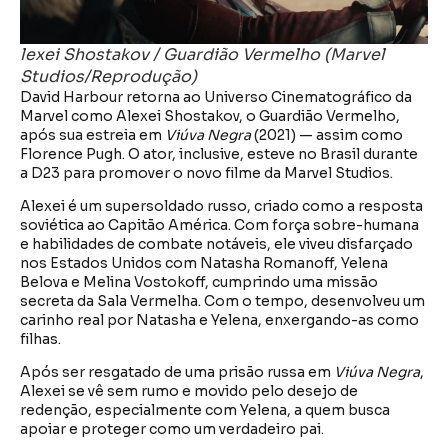
lexei Shostakov / Guardião Vermelho (Marvel
Studios/Reprodução)
David Harbour retorna ao Universo Cinematográfico da
Marvel como Alexei Shostakov, o Guardião Vermelho,
após sua estreia em
Viúva Negra
(2021) — assim como
Florence Pugh. O ator, inclusive, esteve no Brasil durante
a D23 para promover o novo filme da Marvel Studios.
Alexei é um supersoldado russo, criado como a resposta
soviética ao Capitão América. Com força sobre-humana
e habilidades de combate notáveis, ele viveu disfarçado
nos Estados Unidos com Natasha Romanoff, Yelena
Belova e Melina Vostokoff, cumprindo uma missão
secreta da Sala Vermelha. Com o tempo, desenvolveu um
carinho real por Natasha e Yelena, enxergando-as como
filhas.
Após ser resgatado de uma prisão russa em
Viúva Negra
,
Alexei se vê sem rumo e movido pelo desejo de
redenção, especialmente com Yelena, a quem busca
apoiar e proteger como um verdadeiro pai.