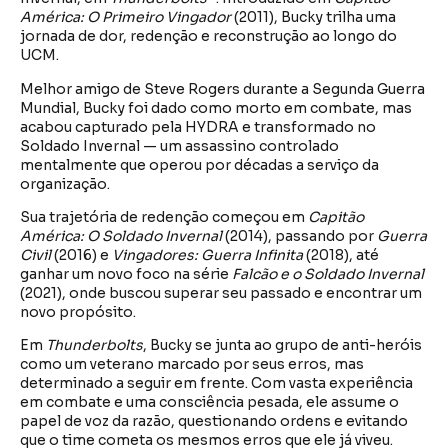
América: O Primeiro Vingador
(2011), Bucky trilha uma
jornada de dor, redenção e reconstrução ao longo do
UCM.
Melhor amigo de Steve Rogers durante a Segunda Guerra
Mundial, Bucky foi dado como morto em combate, mas
acabou capturado pela HYDRA e transformado no
Soldado Invernal — um assassino controlado
mentalmente que operou por décadas a serviço da
organização.
Sua trajetória de redenção começou em
Capitão
América: O Soldado Invernal
(2014), passando por
Guerra
Civil
(2016) e
Vingadores: Guerra Infinita
(2018), até
ganhar um novo foco na série
Falcão e o Soldado Invernal
(2021), onde buscou superar seu passado e encontrar um
novo propósito.
Em
Thunderbolts
, Bucky se junta ao grupo de anti-heróis
como um veterano marcado por seus erros, mas
determinado a seguir em frente. Com vasta experiência
em combate e uma consciência pesada, ele assume o
papel de voz da razão, questionando ordens e evitando
que o time cometa os mesmos erros que ele já viveu.