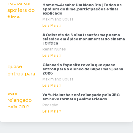
Homem-Aranha: Um Novo Dia | Todos os
spoilers do filme, participações e final
explicado
Maximiano Sousa
Leia Mais »
A Odisseia de Nolan transforma poema
clássico em épico monumental do cinema
| Crítica
Renan Nunes
Leia Mais »
Giancarlo Esposito revela que quase
entrou para o elenco de Superman | Sana
2026
Maximiano Sousa
Leia Mais »
Yu Yu Hakusho será relançado pela JBC
em novo formato | Anime Friends
Redação
Leia Mais »