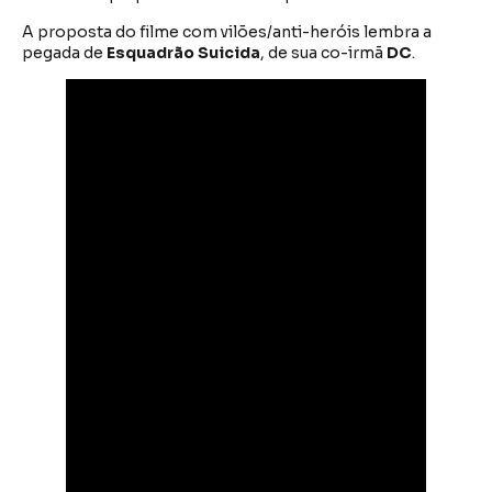
A proposta do filme com vilões/anti-heróis lembra a
pegada de
Esquadrão Suicida
, de sua co-irmã
DC
.