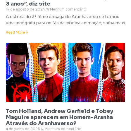
3 anos”, diz site
17 de agosto de 2024
Nenhum comentário
A estreia do 3º filme da saga do Aranhaverso se tornou
uma incógnita para os fãs da icônica animação; saiba mais
Read More »
Tom Holland, Andrew Garfield e Tobey
Maguire aparecem em Homem-Aranha
Através do Aranhaverso?
4 de junho de 2023
Nenhum comentário