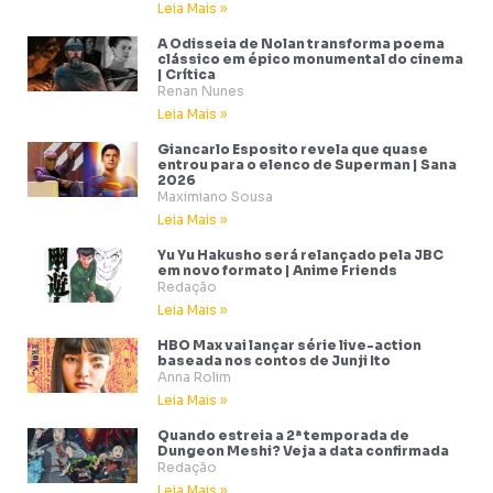
Leia Mais »
A Odisseia de Nolan transforma poema
clássico em épico monumental do cinema
| Crítica
Renan Nunes
Leia Mais »
Giancarlo Esposito revela que quase
entrou para o elenco de Superman | Sana
2026
Maximiano Sousa
Leia Mais »
Yu Yu Hakusho será relançado pela JBC
em novo formato | Anime Friends
Redação
Leia Mais »
HBO Max vai lançar série live-action
baseada nos contos de Junji Ito
Anna Rolim
Leia Mais »
Quando estreia a 2ª temporada de
Dungeon Meshi? Veja a data confirmada
Redação
Leia Mais »