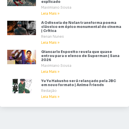
explicado
Maximiano Sousa
Leia Mais »
A Odisseia de Nolan transforma poema
clássico em épico monumental do cinema
| Crítica
Renan Nunes
Leia Mais »
Giancarlo Esposito revela que quase
entrou para o elenco de Superman | Sana
2026
Maximiano Sousa
Leia Mais »
Yu Yu Hakusho será relançado pela JBC
em novo formato | Anime Friends
Redação
Leia Mais »