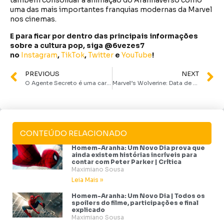
também consolidar a animação do Aranhaverso como
uma das mais importantes franquias modernas da Marvel
nos cinemas.
E para ficar por dentro das principais informações
sobre a cultura pop, siga @6vezes7
no
Instagram
,
TikTok
,
Twitter
e
YouTube
!
PREVIOUS
NEXT
O Agente Secreto é uma carta de amor de Kleber Mendonça Filho ao cinema | Crítica
Marvel’s Wolverine: Data de estreia, história, jogabilidade e mais
CONTEÚDO RELACIONADO
Homem-Aranha: Um Novo Dia prova que
ainda existem histórias incríveis para
contar com Peter Parker | Crítica
Maximiano Sousa
Leia Mais »
Homem-Aranha: Um Novo Dia | Todos os
spoilers do filme, participações e final
explicado
Maximiano Sousa