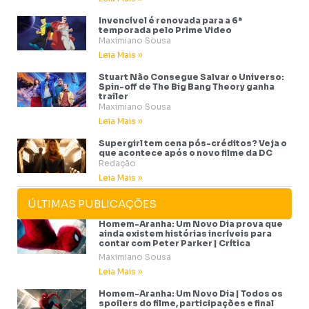
Invencível é renovada para a 6ª
temporada pelo Prime Video
Maximiano Sousa
Leia Mais »
Stuart Não Consegue Salvar o Universo:
Spin-off de The Big Bang Theory ganha
trailer
Maximiano Sousa
Leia Mais »
Supergirl tem cena pós-créditos? Veja o
que acontece após o novo filme da DC
Redação
Leia Mais »
ÚLTIMAS PUBLICAÇÕES
Homem-Aranha: Um Novo Dia prova que
ainda existem histórias incríveis para
contar com Peter Parker | Crítica
Maximiano Sousa
Leia Mais »
Homem-Aranha: Um Novo Dia | Todos os
spoilers do filme, participações e final