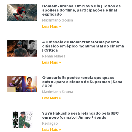
Homem-Aranha: Um Novo Dia | Todos os
spoilers do filme, participações e final
explicado
Maximiano Sousa
Leia Mais »
A Odisseia de Nolan transforma poema
clássico em épico monumental do cinema
| Crítica
Renan Nunes
Leia Mais »
Giancarlo Esposito revela que quase
entrou para o elenco de Superman | Sana
2026
Maximiano Sousa
Leia Mais »
Yu Yu Hakusho será relançado pela JBC
em novo formato | Anime Friends
Redação
Leia Mais »