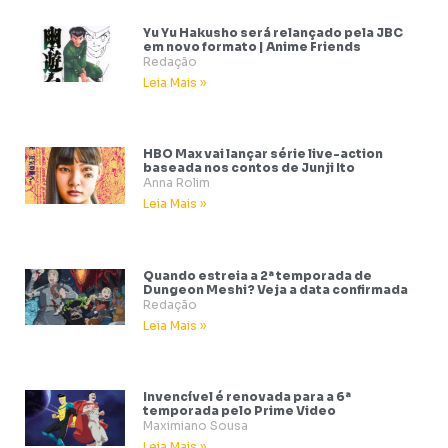
Yu Yu Hakusho será relançado pela JBC
em novo formato | Anime Friends
Redação
Leia Mais »
HBO Max vai lançar série live-action
baseada nos contos de Junji Ito
Anna Rolim
Leia Mais »
Quando estreia a 2ª temporada de
Dungeon Meshi? Veja a data confirmada
Redação
Leia Mais »
Invencível é renovada para a 6ª
temporada pelo Prime Video
Maximiano Sousa
Leia Mais »