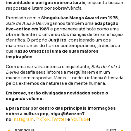
insanidade e perigos sobrenaturais
, enquanto buscam
respostas e lutam por sobrevivência.
Premiado com o
Shogakukan Manga Award em 1975
,
Sala de Aula à Deriva
ganhou também uma
adaptação
live-action em 1987
e permanece até hoje como uma
obra influente no universo dos mangás de terror e ficção
científica. O próprio
Junji Ito
, considerado um dos
maiores nomes do horror contemporâneo, já declarou
que
Kazuo Umezz foi uma de suas maiores
inspirações
.
Com uma narrativa intensa e inquietante,
Sala de Aula à
Deriva
desafia seus leitores a mergulharem em um
mundo sem respostas fáceis — onde a infância é testada
pelos extremos da natureza e da mente humana.
Em breve, serão divulgadas novidades sobre o
segundo volume.
E para ficar por dentro das principais informações
sobre a cultura pop, siga @6vezes7
no
Instagram
,
TikTok
,
Twitter
e
YouTube
!
PREVIOUS
NEXT