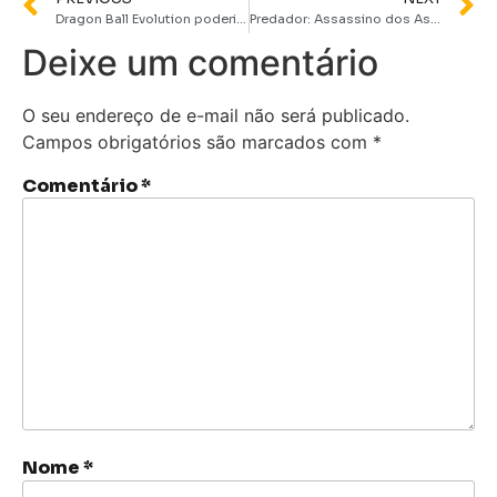
Dragon Ball Evolution poderia não ser um fiasco se tivesse ouvido Akira Toriyama
Predador: Assassino dos Assassinos ganha data de estreia e promete animação brutal no Disney+
Deixe um comentário
O seu endereço de e-mail não será publicado.
Campos obrigatórios são marcados com
*
Comentário
*
Nome
*