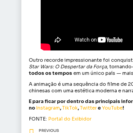
Outro recorde impressionante foi conquis
Star Wars: O Despertar da Força
, tornando
todos os tempos
em um único país — mai
A animação é uma sequência do filme de 201
chinesas com uma estética moderna e narra
E para ficar por dentro das principais in
no
Instagram
,
TikTok
,
Twitter
e
YouTube
!
FONTE:
Portal do Exibidor
PREVIOUS