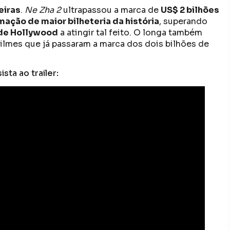
eiras
.
Ne Zha 2
ultrapassou a marca de
US$ 2 bilhões
mação de maior bilheteria da história
, superando
 de Hollywood
a atingir tal feito. O longa também
filmes que já passaram a marca dos dois bilhões de
ista ao trailer: