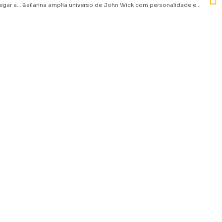
Branca de Neve com Rachel Zegler ganha data para chegar ao Disney+
Bailarina amplia universo de John Wick com personalidade e muito tiroteio | Crítica