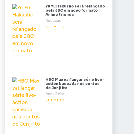
Yu Yu Hakusho será relançado
pela JBC em novo formato |
Anime Friends
Redação
Leia Mais »
HBO Max vai lançar série live-
action baseada nos contos
de Junji Ito
Anna Rolim
Leia Mais »