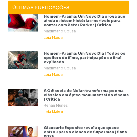
ÚLTIMAS PUBLICAÇÕES
Homem-Aranha: Um Novo Dia prova que
ainda existem histórias incríveis para
contar com Peter Parker | Crítica
Maximiano Sousa
Leia Mais »
Homem-Aranha: Um Novo Dia | Todos os
spoilers do filme, participações e final
explicado
Maximiano Sousa
Leia Mais »
A Odisseia de Nolan transforma poema
clássico em épico monumental do cinema
| Crítica
Renan Nunes
Leia Mais »
Giancarlo Esposito revela que quase
entrou para o elenco de Superman | Sana
2026