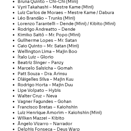
Bruna Quinto – Chi-Chi (Mini)
Vyni Takahashi – Mestre Kame (Mini)
Luiz Carlos de Moraes – Mestre Kame / Dabura
Léo Brandão – Trunks (Mini)
Lorenzo Tarantelli – Dende (Mini) / Kibito (Mini)
Rodrigo Andreatto – Dende
Kimiko Saitō – Mr. Popo (Mini)
Guilherme Lopes – Mr. Satan
Caio Quinto – Mr. Satan (Mini)
Wellington Lima – Majin Boo
Ítalo Luiz – Glorio
Beatriz Singer – Panzy
Marcelo Salsicha – Gomah
Patt Souza – Dra. Arinsu
Dláigelles Silva – Majin Kuu
Rodrigo Horta – Majin Duu
Lipe Volpato – Hybis
Walter Cruz – Neva
Vagner Fagundes – Gohan
Francisco Bretas – Kaiohshin
Luiz Henrique Amorim – Kaiohshin (Mini)
Wilken Mazzei – Kibito
Ângelo Vizarro – Narrador
Delphis Fonseca – Deus Warp