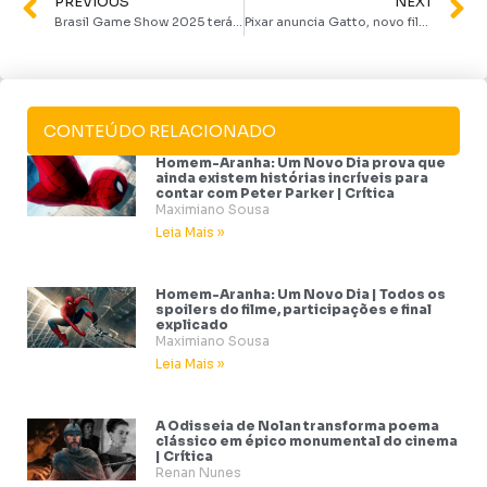
PREVIOUS
NEXT
Brasil Game Show 2025 terá o espetáculo PlayStation™ | The Concert pela primeira vez na América Latina
Pixar anuncia Gatto, novo filme com diretor de Luca, e revela arte conceitual
CONTEÚDO RELACIONADO
Homem-Aranha: Um Novo Dia prova que
ainda existem histórias incríveis para
contar com Peter Parker | Crítica
Maximiano Sousa
Leia Mais »
Homem-Aranha: Um Novo Dia | Todos os
spoilers do filme, participações e final
explicado
Maximiano Sousa
Leia Mais »
A Odisseia de Nolan transforma poema
clássico em épico monumental do cinema
| Crítica
Renan Nunes