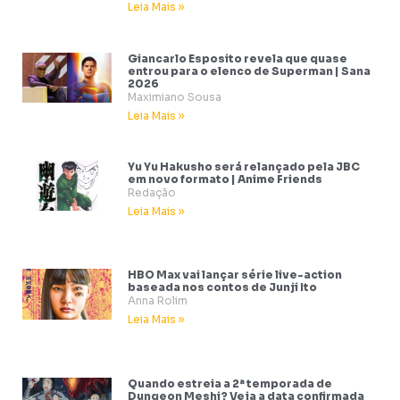
Leia Mais »
Giancarlo Esposito revela que quase
entrou para o elenco de Superman | Sana
2026
Maximiano Sousa
Leia Mais »
Yu Yu Hakusho será relançado pela JBC
em novo formato | Anime Friends
Redação
Leia Mais »
HBO Max vai lançar série live-action
baseada nos contos de Junji Ito
Anna Rolim
Leia Mais »
Quando estreia a 2ª temporada de
Dungeon Meshi? Veja a data confirmada