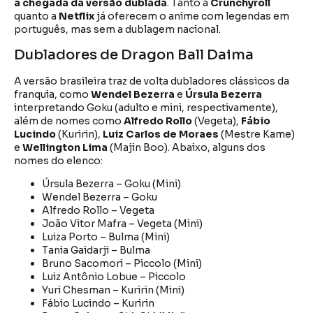
a chegada da versão dublada
. Tanto a
Crunchyroll
quanto a
Netflix
já oferecem o anime com legendas em
português, mas sem a dublagem nacional.
Dubladores de Dragon Ball Daima
A versão brasileira traz de volta dubladores clássicos da
franquia, como
Wendel Bezerra
e
Úrsula Bezerra
interpretando Goku (adulto e mini, respectivamente),
além de nomes como
Alfredo Rollo
(Vegeta),
Fábio
Lucindo
(Kuririn),
Luiz Carlos de Moraes
(Mestre Kame)
e
Wellington Lima
(Majin Boo). Abaixo, alguns dos
nomes do elenco:
Úrsula Bezerra – Goku (Mini)
Wendel Bezerra – Goku
Alfredo Rollo – Vegeta
João Vitor Mafra – Vegeta (Mini)
Luiza Porto – Bulma (Mini)
Tania Gaidarji – Bulma
Bruno Sacomori – Piccolo (Mini)
Luiz Antônio Lobue – Piccolo
Yuri Chesman – Kuririn (Mini)
Fábio Lucindo – Kuririn