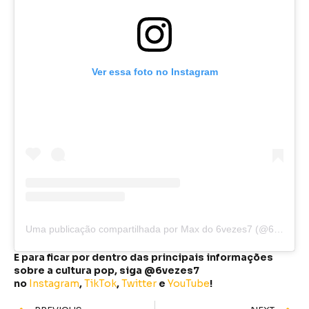
Ver essa foto no Instagram
Uma publicação compartilhada por Max do 6vezes7 (@6vezes7)
E para ficar por dentro das principais informações
sobre a cultura pop, siga @6vezes7
no
Instagram
,
TikTok
,
Twitter
e
YouTube
!