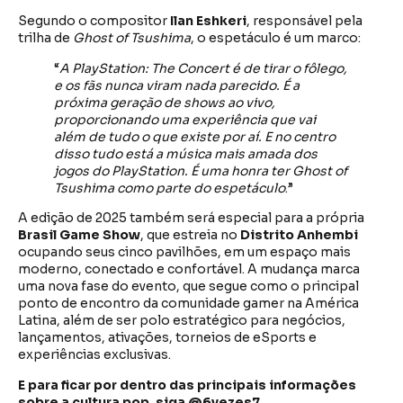
Segundo o compositor
Ilan Eshkeri
, responsável pela
trilha de
Ghost of Tsushima
, o espetáculo é um marco:
“
A PlayStation: The Concert é de tirar o fôlego,
e os fãs nunca viram nada parecido. É a
próxima geração de shows ao vivo,
proporcionando uma experiência que vai
além de tudo o que existe por aí. E no centro
disso tudo está a música mais amada dos
jogos do PlayStation. É uma honra ter Ghost of
Tsushima como parte do espetáculo
.”
A edição de 2025 também será especial para a própria
Brasil Game Show
, que estreia no
Distrito Anhembi
ocupando seus cinco pavilhões, em um espaço mais
moderno, conectado e confortável. A mudança marca
uma nova fase do evento, que segue como o principal
ponto de encontro da comunidade gamer na América
Latina, além de ser polo estratégico para negócios,
lançamentos, ativações, torneios de eSports e
experiências exclusivas.
E para ficar por dentro das principais informações
sobre a cultura pop, siga @6vezes7