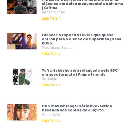
clássico em épico monumental do cinema
| Crítica
Renan Nunes
Leia Mais »
Giancarlo Esposito revela que quase
entrou para o elenco de Superman | Sana
2026
Maximiano Sousa
Leia Mais »
Yu Yu Hakusho será relançado pela JBC
em novo formato | Anime Friends
Redação
Leia Mais »
HBO Max vai lançar série live-action
baseada nos contos de Junji Ito
Anna Rolim
Leia Mais »