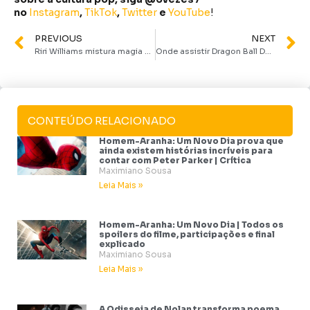
no
Instagram
,
TikTok
,
Twitter
e
YouTube
!
PREVIOUS
NEXT
Riri Williams mistura magia e tecnologia em novo trailer de Coração de Ferro
Onde assistir Dragon Ball Daima dublado? Max anuncia estreia no streaming
CONTEÚDO RELACIONADO
Homem-Aranha: Um Novo Dia prova que
ainda existem histórias incríveis para
contar com Peter Parker | Crítica
Maximiano Sousa
Leia Mais »
Homem-Aranha: Um Novo Dia | Todos os
spoilers do filme, participações e final
explicado
Maximiano Sousa
Leia Mais »
A Odisseia de Nolan transforma poema