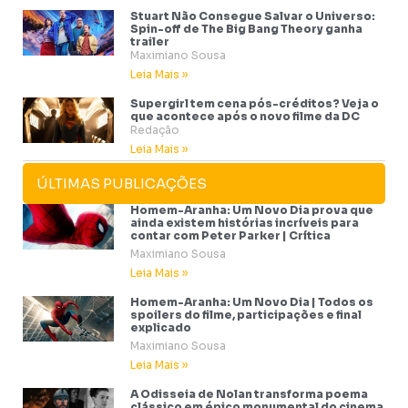
Stuart Não Consegue Salvar o Universo:
Spin-off de The Big Bang Theory ganha
trailer
Maximiano Sousa
Leia Mais »
Supergirl tem cena pós-créditos? Veja o
que acontece após o novo filme da DC
Redação
Leia Mais »
ÚLTIMAS PUBLICAÇÕES
Homem-Aranha: Um Novo Dia prova que
ainda existem histórias incríveis para
contar com Peter Parker | Crítica
Maximiano Sousa
Leia Mais »
Homem-Aranha: Um Novo Dia | Todos os
spoilers do filme, participações e final
explicado
Maximiano Sousa
Leia Mais »
A Odisseia de Nolan transforma poema
clássico em épico monumental do cinema