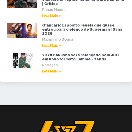
| Crítica
Renan Nunes
Leia Mais »
Giancarlo Esposito revela que quase
entrou para o elenco de Superman | Sana
2026
Maximiano Sousa
Leia Mais »
Yu Yu Hakusho será relançado pela JBC
em novo formato | Anime Friends
Redação
Leia Mais »