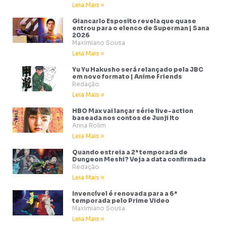
Leia Mais »
Giancarlo Esposito revela que quase
entrou para o elenco de Superman | Sana
2026
Maximiano Sousa
Leia Mais »
Yu Yu Hakusho será relançado pela JBC
em novo formato | Anime Friends
Redação
Leia Mais »
HBO Max vai lançar série live-action
baseada nos contos de Junji Ito
Anna Rolim
Leia Mais »
Quando estreia a 2ª temporada de
Dungeon Meshi? Veja a data confirmada
Redação
Leia Mais »
Invencível é renovada para a 6ª
temporada pelo Prime Video
Maximiano Sousa
Leia Mais »