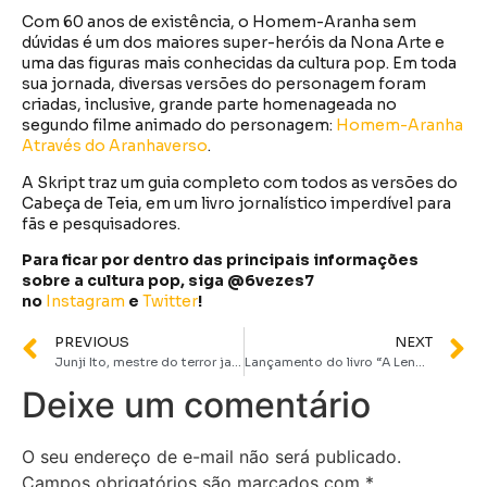
Com 60 anos de existência, o Homem-Aranha sem
dúvidas é um dos maiores super-heróis da Nona Arte e
uma das figuras mais conhecidas da cultura pop. Em toda
sua jornada, diversas versões do personagem foram
criadas, inclusive, grande parte homenageada no
segundo filme animado do personagem:
Homem-Aranha
Através do Aranhaverso
.
A Skript traz um guia completo com todos as versões do
Cabeça de Teia, em um livro jornalístico imperdível para
fãs e pesquisadores.
Para ficar por dentro das principais informações
sobre a cultura pop, siga @6vezes7
no
Instagram
e
Twitter
!
PREVIOUS
NEXT
Junji Ito, mestre do terror japonês, vem ao Brasil pela primeira vez na
Lançamento do livro “A Lenda da Caixa das Almas” acontece nesta sexta (4) em São Paulo
Deixe um comentário
O seu endereço de e-mail não será publicado.
Campos obrigatórios são marcados com
*