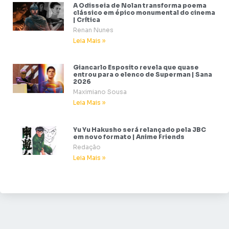
A Odisseia de Nolan transforma poema
clássico em épico monumental do cinema
| Crítica
Renan Nunes
Leia Mais »
Giancarlo Esposito revela que quase
entrou para o elenco de Superman | Sana
2026
Maximiano Sousa
Leia Mais »
Yu Yu Hakusho será relançado pela JBC
em novo formato | Anime Friends
Redação
Leia Mais »