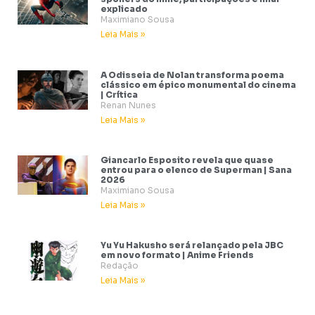
explicado
Maximiano Sousa
Leia Mais »
A Odisseia de Nolan transforma poema
clássico em épico monumental do cinema
| Crítica
Renan Nunes
Leia Mais »
Giancarlo Esposito revela que quase
entrou para o elenco de Superman | Sana
2026
Maximiano Sousa
Leia Mais »
Yu Yu Hakusho será relançado pela JBC
em novo formato | Anime Friends
Redação
Leia Mais »