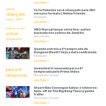
Leia Mais »
Yu Yu Hakusho será relançado pela JBC
em novo formato | Anime Friends
Redação
Leia Mais »
HBO Max vai lançar série live-action
baseada nos contos de Junji Ito
Anna Rolim
Leia Mais »
Quando estreia a 2ª temporada de
Dungeon Meshi? Veja a data confirmada
Redação
Leia Mais »
Invencível é renovada para a 6ª
temporada pelo Prime Video
Maximiano Sousa
Leia Mais »
Stuart Não Consegue Salvar o Universo:
Spin-off de The Big Bang Theory ganha
trailer
Maximiano Sousa
Leia Mais »