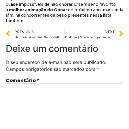
quase impossíveis de não chorar. Dizem ser o favorito
a
melhor animação do Oscar
do próximo ano, mas ainda
sim, há concorrentes de peso presentes nessa lista
também.
PREVIOUS
NEXT
Homem Aranha: Sem Volta para Casa | Há futuro sem os Vingadores? (crítica sem SPOILERS)
Crítica | Nova temporada de Emily em Paris se mantém glamorosa, mas bastante cansativa
Deixe um comentário
O seu endereço de e-mail não será publicado.
Campos obrigatórios são marcados com
*
Comentário
*