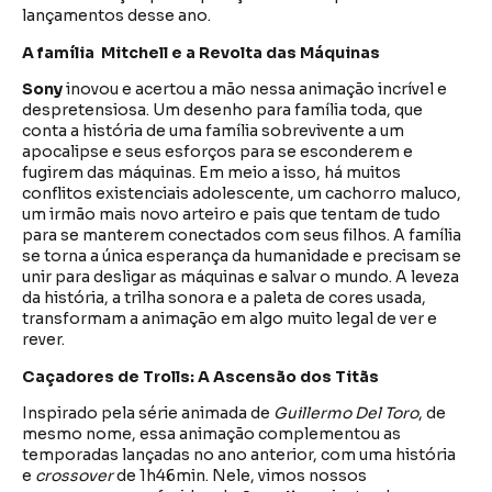
lançamentos desse ano.
A família Mitchell e a Revolta das Máquinas
Sony
inovou e acertou a mão nessa animação incrível e
despretensiosa. Um desenho para família toda, que
conta a história de uma família sobrevivente a um
apocalipse e seus esforços para se esconderem e
fugirem das máquinas. Em meio a isso, há muitos
conflitos existenciais adolescente, um cachorro maluco,
um irmão mais novo arteiro e pais que tentam de tudo
para se manterem conectados com seus filhos. A família
se torna a única esperança da humanidade e precisam se
unir para desligar as máquinas e salvar o mundo. A leveza
da história, a trilha sonora e a paleta de cores usada,
transformam a animação em algo muito legal de ver e
rever.
Caçadores de Trolls: A Ascensão dos Titãs
Inspirado pela série animada de
Guillermo Del Toro
, de
mesmo nome, essa animação complementou as
temporadas lançadas no ano anterior, com uma história
e
crossover
de 1h46min. Nele, vimos nossos