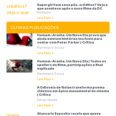
Supergirl tem cena pós-créditos? Veja o
que acontece após o novo filme da DC
Redação
Leia Mais »
ÚLTIMAS PUBLICAÇÕES
Homem-Aranha: Um Novo Dia prova que
ainda existem histórias incríveis para
contar com Peter Parker | Crítica
Maximiano Sousa
Leia Mais »
Homem-Aranha: Um Novo Dia | Todos os
spoilers do filme, participações e final
explicado
Maximiano Sousa
Leia Mais »
A Odisseia de Nolan transforma poema
clássico em épico monumental do cinema
| Crítica
Renan Nunes
Leia Mais »
Giancarlo Esposito revela que quase