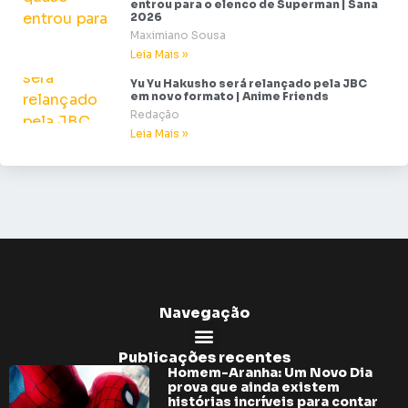
entrou para o elenco de Superman | Sana
2026
Maximiano Sousa
Leia Mais »
Yu Yu Hakusho será relançado pela JBC
em novo formato | Anime Friends
Redação
Leia Mais »
Navegação
Publicações recentes
Homem-Aranha: Um Novo Dia
prova que ainda existem
histórias incríveis para contar