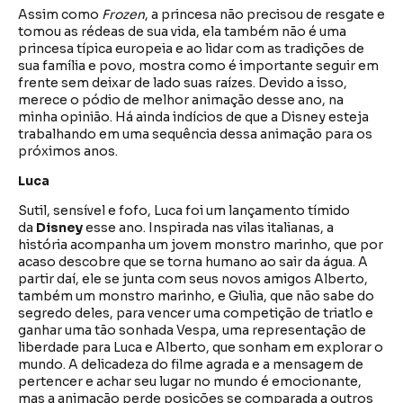
Assim como
Frozen
, a princesa não precisou de resgate e
tomou as rédeas de sua vida, ela também não é uma
princesa típica europeia e ao lidar com as tradições de
sua família e povo, mostra como é importante seguir em
frente sem deixar de lado suas raízes. Devido a isso,
merece o pódio de melhor animação desse ano, na
minha opinião. Há ainda indícios de que a Disney esteja
trabalhando em uma sequência dessa animação para os
próximos anos.
Luca
Sutil, sensível e fofo, Luca foi um lançamento tímido
da
Disney
esse ano. Inspirada nas vilas italianas, a
história acompanha um jovem monstro marinho, que por
acaso descobre que se torna humano ao sair da água. A
partir daí, ele se junta com seus novos amigos Alberto,
também um monstro marinho, e Giulia, que não sabe do
segredo deles, para vencer uma competição de triatlo e
ganhar uma tão sonhada Vespa, uma representação de
liberdade para Luca e Alberto, que sonham em explorar o
mundo. A delicadeza do filme agrada e a mensagem de
pertencer e achar seu lugar no mundo é emocionante,
mas a animação perde posições se comparada a outros