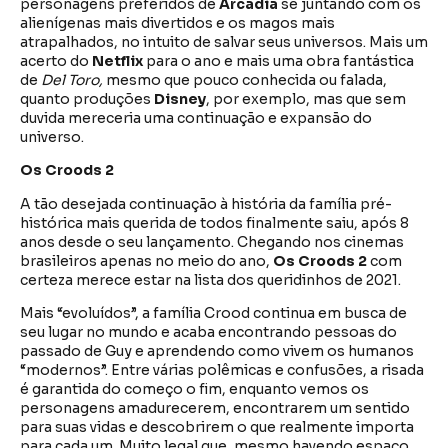
personagens preferidos de
Arcadia
se juntando com os
alienígenas mais divertidos e os magos mais
atrapalhados, no intuito de salvar seus universos. Mais um
acerto do
Netflix
para o ano e mais uma obra fantástica
de
Del Toro,
mesmo que pouco conhecida ou falada,
quanto produções
Disney
, por exemplo, mas que sem
duvida mereceria uma continuação e expansão do
universo.
Os Croods 2
A tão desejada continuação à história da família pré-
histórica mais querida de todos finalmente saiu, após 8
anos desde o seu lançamento. Chegando nos cinemas
brasileiros apenas no meio do ano,
Os Croods 2
com
certeza merece estar na lista dos queridinhos de 2021.
Mais “evoluídos”, a família Crood continua em busca de
seu lugar no mundo e acaba encontrando pessoas do
passado de Guy e aprendendo como vivem os humanos
“modernos”. Entre várias polêmicas e confusões, a risada
é garantida do começo o fim, enquanto vemos os
personagens amadurecerem, encontrarem um sentido
para suas vidas e descobrirem o que realmente importa
para cada um. Muito legal que, mesmo havendo espaço