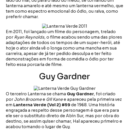
lado do mal, ou para o lado do medo, se tornando um
lanterna amarelo e até mesmo um lanterna vermelho, que
tem como espectro emocional do ódio, ou raiva, como
preferir chamar.
Em 2011, foi lançado um filme do personagem, trelado
por
Ryan Reynolds
, o filme acabou sendo uma das piores
adaptações de todos os tempos de um super-herói, até
hoje o ator ainda vê o longa como uma mancha em sua
carreira, apesar de já ter pedido desculpa e ter feito
demonstrações em forma de comédia o ódio por ter
feito essa porcaria de filme.
Guy Gardner
O terceiro Lanterna se chama
Guy Gardner
, foi criado
por
John Broome
e
Gil Kane
e apareceu pela primeira vez
em
Lanterna Verde (Vol 2) #59
de 1968. Uma história
engraçada a respeito desse personagem é que era para
ele ser o substituto direto de Abin Sur, mas por obra do
destino, se assim quiser chamar, Hal apareceu primeiro e
acabou tomando o lugar de Guy.