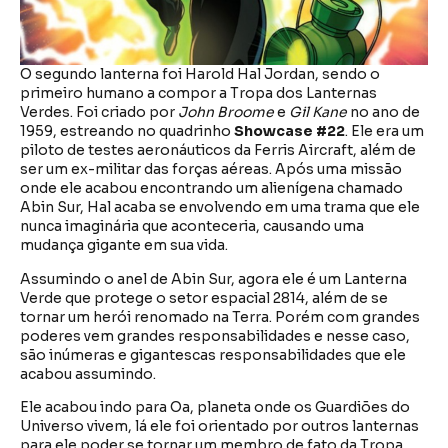
O segundo lanterna foi Harold Hal Jordan, sendo o
primeiro humano a compor a Tropa dos Lanternas
Verdes. Foi criado por
John Broome
e
Gil Kane
no ano de
1959, estreando no quadrinho
Showcase #22
. Ele era um
piloto de testes aeronáuticos da Ferris Aircraft, além de
ser um ex-militar das forças aéreas. Após uma missão
onde ele acabou encontrando um alienígena chamado
Abin Sur, Hal acaba se envolvendo em uma trama que ele
nunca imaginária que aconteceria, causando uma
mudança gigante em sua vida.
Assumindo o anel de Abin Sur, agora ele é um Lanterna
Verde que protege o setor espacial 2814, além de se
tornar um herói renomado na Terra. Porém com grandes
poderes vem grandes responsabilidades e nesse caso,
são inúmeras e gigantescas responsabilidades que ele
acabou assumindo.
Ele acabou indo para Oa, planeta onde os Guardiões do
Universo vivem, lá ele foi orientado por outros lanternas
para ele poder se tornar um membro de fato da Tropa.