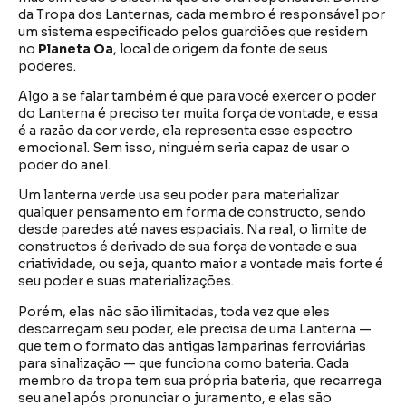
da Tropa dos Lanternas, cada membro é responsável por
um sistema especificado pelos guardiões que residem
no
Planeta
Oa
, local de origem da fonte de seus
poderes.
Algo a se falar também é que para você exercer o poder
do Lanterna é preciso ter muita força de vontade, e essa
é a razão da cor verde, ela representa esse espectro
emocional. Sem isso, ninguém seria capaz de usar o
poder do anel.
Um lanterna verde usa seu poder para materializar
qualquer pensamento em forma de constructo, sendo
desde paredes até naves espaciais. Na real, o limite de
constructos é derivado de sua força de vontade e sua
criatividade, ou seja, quanto maior a vontade mais forte é
seu poder e suas materializações.
Porém, elas não são ilimitadas, toda vez que eles
descarregam seu poder, ele precisa de uma Lanterna —
que tem o formato das antigas lamparinas ferroviárias
para sinalização — que funciona como bateria. Cada
membro da tropa tem sua própria bateria, que recarrega
seu anel após pronunciar o juramento, e elas são