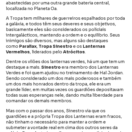
abastecidas por uma outra grande bateria central,
localizada no Planeta Oa.
A Tropa tem milhares de guerreiros espalhados por toda
a galáxia, e todos têm seus deveres e seus objetivos,
basicamente eles são considerados os policiais
intergalácticos, mantendo a ordem e o equilíbrio. Seus
inimigos são diversos, mas alguns são destaques
como
Parallax
,
Tropa Sinestro
e os
Lanternas
Vermelhos
, liderados pelo
Atrócitos
.
Dentre os vilões dos lanternas verdes, há um que tem um
destaque a mais.
Sinestro
era membro dos Lanternas
Verdes e foi quem ajudou no treinamento de Hal Jordan.
Sendo considerado um dos mais poderosos e também
um dos mais honrados dentro da tropa, ele era um
grande líder, em muitas vezes os guardiões depositavam
todas suas esperanças nele, dando muita liberdade para
comandar os demais membros.
Mas com o passar dos anos, Sinestro via que os
guardiões e a própria Tropa dos Lanternas eram fracos,
não tinham o necessário para manter a ordem e
submeter a vontade real em cima dos outros seres da