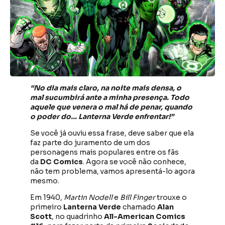
“No dia mais claro, na noite mais densa, o
mal sucumbirá ante a minha presença. Todo
aquele que venera o mal há de penar, quando
o poder do… Lanterna Verde enfrentar!”
Se você já ouviu essa frase, deve saber que ela
faz parte do juramento de um dos
personagens mais populares entre os fãs
da
DC Comics
. Agora se você não conhece,
não tem problema, vamos apresentá-lo agora
mesmo.
Em 1940,
Martin Nodell
e
Bill Finger
trouxe o
primeiro
Lanterna Verde
chamado
Alan
Scott
, no quadrinho
All-American Comics