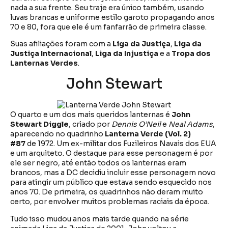
nada a sua frente. Seu traje era único também, usando
luvas brancas e uniforme estilo garoto propagando anos
70 e 80, fora que ele é um fanfarrão de primeira classe.
Suas afiliações foram com a
Liga da Justiça
,
Liga da
Justiça Internacional
,
Liga da Injustiça
e a
Tropa dos
Lanternas Verdes
.
John Stewart
O quarto e um dos mais queridos lanternas é
John
Stewart Diggle
, criado por
Dennis O’Neil
e
Neal Adams
,
aparecendo no quadrinho
Lanterna Verde (Vol. 2)
#87
de 1972. Um ex-militar dos Fuzileiros Navais dos EUA
e um arquiteto. O destaque para esse personagem é por
ele ser negro, até então todos os lanternas eram
brancos, mas a DC decidiu incluir esse personagem novo
para atingir um público que estava sendo esquecido nos
anos 70. De primeira, os quadrinhos não deram muito
certo, por envolver muitos problemas raciais da época.
Tudo isso mudou anos mais tarde quando na série