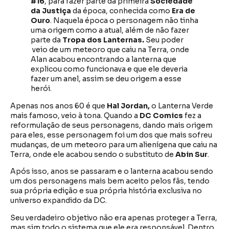
#16
, para fazer parte da primeira
Sociedade
da Justiça
da época, conhecida como
Era de
Ouro
. Naquela época o personagem não tinha
uma origem como a atual, além de não fazer
parte da
Tropa dos Lanternas.
Seu poder
veio de um meteoro que caiu na Terra, onde
Alan acabou encontrando a lanterna que
explicou como funcionava e que ele deveria
fazer um anel, assim se deu origem a esse
herói.
Apenas nos anos 60 é que
Hal Jordan,
o Lanterna Verde
mais famoso, veio à tona. Quando a
DC
Comics
fez a
reformulação de seus personagens, dando mais origem
para eles, esse personagem foi um dos que mais sofreu
mudanças, de um meteoro para um alienígena que caiu na
Terra, onde ele acabou sendo o substituto de
Abin Sur
.
Após isso, anos se passaram e o lanterna acabou sendo
um dos personagens mais bem aceito pelos fãs, tendo
sua própria edição e sua própria história exclusiva no
universo expandido da DC.
Seu verdadeiro objetivo não era apenas proteger a Terra,
mas sim todo o sistema que ele era responsável. Dentro