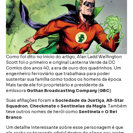
Como foi dito no inicio do artigo, Alan Ladd Wellington
Scott foi o primeiro e original Lanterna Verde da DC
Comics dos anos 40, a era de ouro dos quadrinhos. Um
engenheiro ferroviário que trabalhava para poder
sustentar sua família como todos os homens da época.
Mais tarde ele foi proprietário e presidente da
emissora
Gothan Broadcasting Company
(
GBC
).
Suas afiliações foram a
Sociedade da Justiça
,
All-Star
Squadron
,
Checkmate
e
Sentinelas da Magia
. Também
teve outros nomes de herói como
Sentinela
e
O Rei
Branco
.
Um detalhe interessante sobre esse personagem é que
ele acaba se tornando oficial dentro do cânon por assim