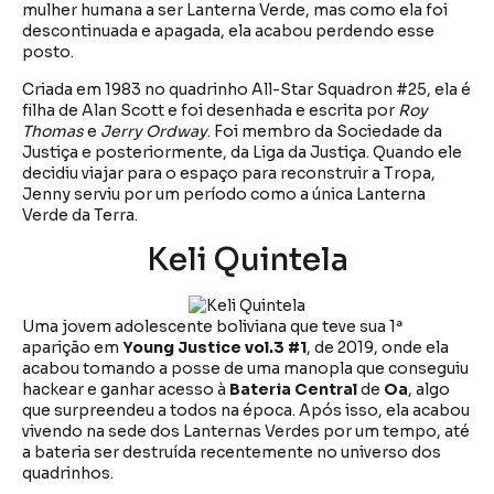
mulher humana a ser Lanterna Verde, mas como ela foi
descontinuada e apagada, ela acabou perdendo esse
posto.
Criada em 1983 no quadrinho All-Star Squadron #25, ela é
filha de Alan Scott e foi desenhada e escrita por
Roy
Thomas
e
Jerry Ordway
. Foi membro da Sociedade da
Justiça e posteriormente, da Liga da Justiça. Quando ele
decidiu viajar para o espaço para reconstruir a Tropa,
Jenny serviu por um período como a única Lanterna
Verde da Terra.
Keli Quintela
Uma jovem adolescente boliviana que teve sua 1ª
aparição em
Young Justice vol.3 #1
, de 2019, onde ela
acabou tomando a posse de uma manopla que conseguiu
hackear e ganhar acesso à
Bateria Central
de
Oa
, algo
que surpreendeu a todos na época. Após isso, ela acabou
vivendo na sede dos Lanternas Verdes por um tempo, até
a bateria ser destruída recentemente no universo dos
quadrinhos.