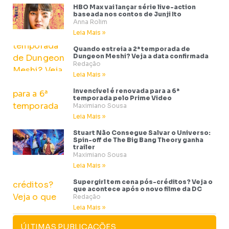
HBO Max vai lançar série live-action
baseada nos contos de Junji Ito
Anna Rolim
Leia Mais »
Quando estreia a 2ª temporada de
Dungeon Meshi? Veja a data confirmada
Redação
Leia Mais »
Invencível é renovada para a 6ª
temporada pelo Prime Video
Maximiano Sousa
Leia Mais »
Stuart Não Consegue Salvar o Universo:
Spin-off de The Big Bang Theory ganha
trailer
Maximiano Sousa
Leia Mais »
Supergirl tem cena pós-créditos? Veja o
que acontece após o novo filme da DC
Redação
Leia Mais »
ÚLTIMAS PUBLICAÇÕES