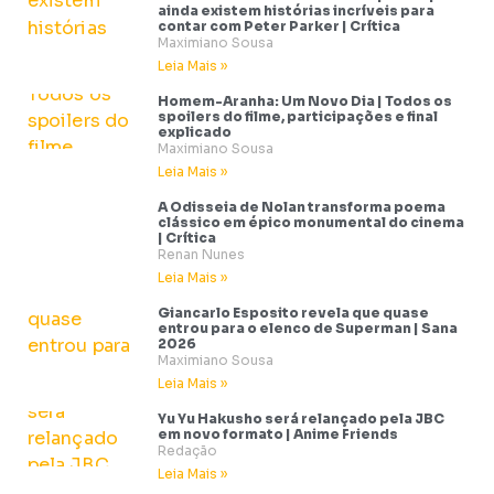
ainda existem histórias incríveis para
contar com Peter Parker | Crítica
Maximiano Sousa
Leia Mais »
Homem-Aranha: Um Novo Dia | Todos os
spoilers do filme, participações e final
explicado
Maximiano Sousa
Leia Mais »
A Odisseia de Nolan transforma poema
clássico em épico monumental do cinema
| Crítica
Renan Nunes
Leia Mais »
Giancarlo Esposito revela que quase
entrou para o elenco de Superman | Sana
2026
Maximiano Sousa
Leia Mais »
Yu Yu Hakusho será relançado pela JBC
em novo formato | Anime Friends
Redação
Leia Mais »