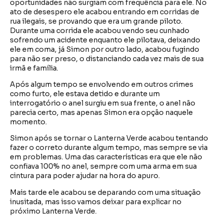
oportunidades não surgiam com frequência para ele. No
ato de desespero ele acabou entrando em corridas de
rua ilegais, se provando que era um grande piloto.
Durante uma corrida ele acabou vendo seu cunhado
sofrendo um acidente enquanto ele pilotava, deixando
ele em coma, já Simon por outro lado, acabou fugindo
para não ser preso, o distanciando cada vez mais de sua
irmã e família.
Após algum tempo se envolvendo em outros crimes
como furto, ele estava detido e durante um
interrogatório o anel surgiu em sua frente, o anel não
parecia certo, mas apenas Simon era opção naquele
momento.
Simon após se tornar o Lanterna Verde acabou tentando
fazer o correto durante algum tempo, mas sempre se via
em problemas. Uma das características era que ele não
confiava 100% no anel, sempre com uma arma em sua
cintura para poder ajudar na hora do apuro.
Mais tarde ele acabou se deparando com uma situação
inusitada, mas isso vamos deixar para explicar no
próximo Lanterna Verde.