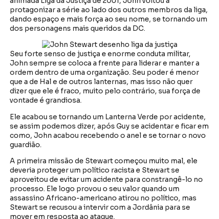
animada Liga da Justiça de 2001, John voltou a
protagonizar a série ao lado dos outros membros da liga,
dando espaço e mais força ao seu nome, se tornando um
dos personagens mais queridos da DC.
Seu forte senso de justiça e enorme conduta militar,
John sempre se coloca a frente para liderar e manter a
ordem dentro de uma organização. Seu poder é menor
que a de Hal e de outros lanternas, mas isso não quer
dizer que ele é fraco, muito pelo contrário, sua força de
vontade é grandiosa.
Ele acabou se tornando um Lanterna Verde por acidente,
se assim podemos dizer, após Guy se acidentar e ficar em
como, John acabou recebendo o anel e se tornar o novo
guardião.
A primeira missão de Stewart começou muito mal, ele
deveria proteger um político racista e Stewart se
aproveitou de evitar um acidente para constrangê-lo no
processo. Ele logo provou o seu valor quando um
assassino Africano-americano atirou no político, mas
Stewart se recusou a intervir com a Jordânia para se
mover em resposta ao ataque.