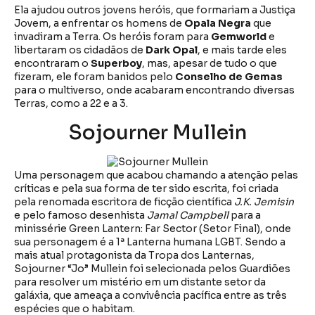
Ela ajudou outros jovens heróis, que formariam a Justiça
Jovem, a enfrentar os homens de
Opala Negra
que
invadiram a Terra. Os heróis foram para
Gemworld
e
libertaram os cidadãos de
Dark Opal
, e mais tarde eles
encontraram o
Superboy
, mas, apesar de tudo o que
fizeram, ele foram banidos pelo
Conselho de
Gemas
para o multiverso, onde acabaram encontrando diversas
Terras, como a 22 e a 3.
Sojourner Mullein
Uma personagem que acabou chamando a atenção pelas
críticas e pela sua forma de ter sido escrita, foi criada
pela renomada escritora de ficção científica
J.K. Jemisin
e pelo famoso desenhista
Jamal Campbell
para a
minissérie Green Lantern: Far Sector (Setor Final), onde
sua personagem é a 1ª Lanterna humana LGBT. Sendo a
mais atual protagonista da Tropa dos Lanternas,
Sojourner “Jo” Mullein foi selecionada pelos Guardiões
para resolver um mistério em um distante setor da
galáxia, que ameaça a convivência pacífica entre as três
espécies que o habitam.