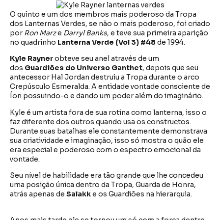
O quinto e um dos membros mais poderoso da Tropa
dos Lanternas Verdes, se não o mais poderoso, foi criado
por
Ron Marz
e
Darryl Banks
, e teve sua primeira aparição
no quadrinho
Lanterna Verde (Vol 3) #48
de 1994.
Kyle Rayner
obteve seu anel através de um
dos
Guardiões do Universo Ganthet
, depois que seu
antecessor Hal Jordan destruiu a Tropa durante o arco
Crepúsculo Esmeralda. A entidade vontade consciente de
Íon possuindo-o e dando um poder além do imaginário.
Kyle é um artista fora de sua rotina como lanterna, isso o
faz diferente dos outros quando usa os constructos.
Durante suas batalhas ele constantemente demonstrava
sua criatividade e imaginação, isso só mostra o quão ele
era especial e poderoso com o espectro emocional da
vontade.
Seu nível de habilidade era tão grande que lhe concedeu
uma posição única dentro da Tropa, Guarda de Honra,
atrás apenas de
Salakk
e os Guardiões na hierarquia.
Anos mais tarde ele se tornou um só com a força dentre