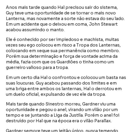
Anos mais tarde quando Hal precisou sair do sistema,
Guy teve uma oportunidade de se tornar o mais novo
Lanterna, mas novamente a sorte não estava do seu lado.
Em um acidente que o deixou em coma, John Stewart
acabou assumindo o manto.
Ele é conhecido por ser impiedoso e machista, muitas
vezes seu ego colocou em risco a Tropa dos Lanternas,
colocando em xeque sua permanência como membro.
Porém sua determinação e força de vontade acima da
média, fazia com que os Guardiões o tinha como um
guerreiro valioso para a tropa.
Em um certo dia Hal o confrontou e colocou um basta nas
suas loucuras. Guy acabou passando dos limites e em
uma briga entre ambos os lanternas, Hal o derrotou em
um duelo oficial, expulsando de vez ele da tropa.
Mais tarde quando Sinestro morreu, Gardner viu uma
oportunidade e pegou o anel, virando um vilão por um
tempo e se juntando a Liga da Justila. Porém o anel foi
destruído por Hal que na época era o vilão Parallax.
Gardner sempre teve um jeitão único, nunca temendo