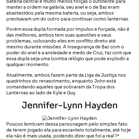
bateria central e muito menos forças o suficiente para
manter a ordem na galáxia, seu anel e o de Baz eram
abastecidos pela mesma bateria, ou seja, ambos
precisavam um do outro para continuar como lanternas.
Porém essa dupla formada por impulso e forçada, não é
das melhores, ambos tem suas questões e seus
problemas, colocando eles em conflito direto até
mesmo durante missões. A insegurança de Baz com o
poder do anel e a ansiedade e medo de Cruz, faz com que
essa dupla seja uma bomba relógio que pode explodir a
qualquer momento.
Atualmente, ambos fazem parte da Liga da Justiça nos
quadrinhos do renascimento, enquanto John está
comandando aqueles que sobraram da Tropa dos
Lanternas ao lado de Kyle e Guy.
Jennifer-Lynn Hayden
Poucos lembram dessa personagem pelo simples fato
de terem jogado ela para escanteio totalmente, até hoje
ela não é mais usada, podendo dizer que foi a real 1ª