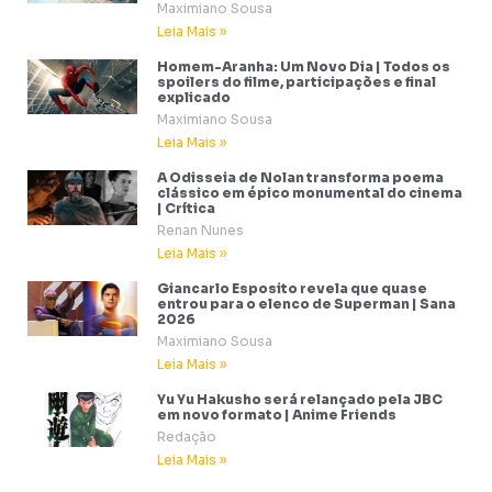
Maximiano Sousa
Leia Mais »
Homem-Aranha: Um Novo Dia | Todos os
spoilers do filme, participações e final
explicado
Maximiano Sousa
Leia Mais »
A Odisseia de Nolan transforma poema
clássico em épico monumental do cinema
| Crítica
Renan Nunes
Leia Mais »
Giancarlo Esposito revela que quase
entrou para o elenco de Superman | Sana
2026
Maximiano Sousa
Leia Mais »
Yu Yu Hakusho será relançado pela JBC
em novo formato | Anime Friends
Redação
Leia Mais »