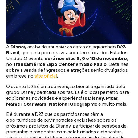
A
Disney
acaba de anunciar as datas do aguardado
D23
Brasil
, que pela primeira vez acontece fora dos Estados
Unidos. O evento
será nos dias 8, 9 e 10 de novembro
,
no
Transamérica Expo Center
em
São Paulo
. Detalhes
sobre a venda de ingressos e atrações serão divulgados
em breve no
site oficial
.
O evento D23 é uma convenção bienal organizada pelo
grupo Disney dedicada aos fãs. Lá é o local perfeito para
explorar as novidades e experiências
Disney, Pixar,
Marvel, Star Wars, National Geographic
e muito mais.
E é durante a D23 que os participantes têm a
oportunidade de ouvir notícias exclusivas sobre os
próximos projetos da Disney, participar de sessões de
perguntas e respostas com celebridades e cineastas,
assistir a prévias de filmes e programas de TV, além de