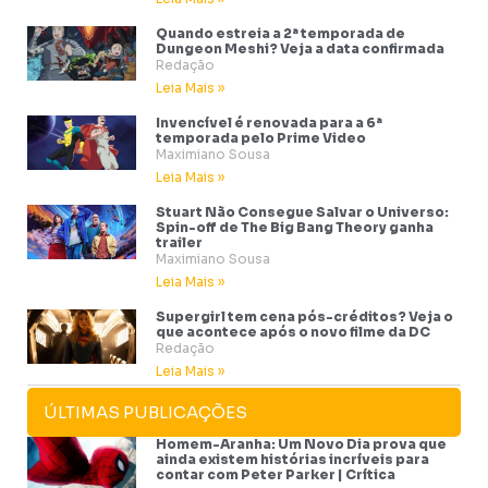
Quando estreia a 2ª temporada de
Dungeon Meshi? Veja a data confirmada
Redação
Leia Mais »
Invencível é renovada para a 6ª
temporada pelo Prime Video
Maximiano Sousa
Leia Mais »
Stuart Não Consegue Salvar o Universo:
Spin-off de The Big Bang Theory ganha
trailer
Maximiano Sousa
Leia Mais »
Supergirl tem cena pós-créditos? Veja o
que acontece após o novo filme da DC
Redação
Leia Mais »
ÚLTIMAS PUBLICAÇÕES
Homem-Aranha: Um Novo Dia prova que
ainda existem histórias incríveis para
contar com Peter Parker | Crítica