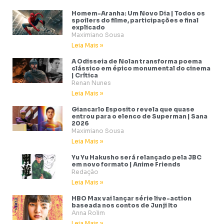
Homem-Aranha: Um Novo Dia | Todos os
spoilers do filme, participações e final
explicado
Maximiano Sousa
Leia Mais »
A Odisseia de Nolan transforma poema
clássico em épico monumental do cinema
| Crítica
Renan Nunes
Leia Mais »
Giancarlo Esposito revela que quase
entrou para o elenco de Superman | Sana
2026
Maximiano Sousa
Leia Mais »
Yu Yu Hakusho será relançado pela JBC
em novo formato | Anime Friends
Redação
Leia Mais »
HBO Max vai lançar série live-action
baseada nos contos de Junji Ito
Anna Rolim
Leia Mais »