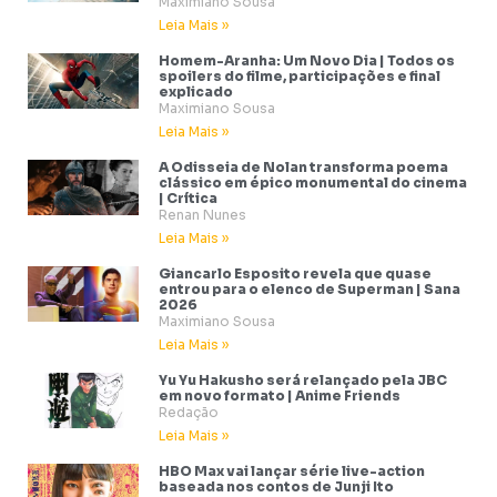
Maximiano Sousa
Leia Mais »
Homem-Aranha: Um Novo Dia | Todos os
spoilers do filme, participações e final
explicado
Maximiano Sousa
Leia Mais »
A Odisseia de Nolan transforma poema
clássico em épico monumental do cinema
| Crítica
Renan Nunes
Leia Mais »
Giancarlo Esposito revela que quase
entrou para o elenco de Superman | Sana
2026
Maximiano Sousa
Leia Mais »
Yu Yu Hakusho será relançado pela JBC
em novo formato | Anime Friends
Redação
Leia Mais »
HBO Max vai lançar série live-action
baseada nos contos de Junji Ito