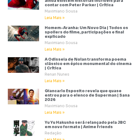
ainda existem histórias incríveis para
contar com Peter Parker | Crítica
Maximiano Sousa
Leia Mais »
Homem-Aranha: Um Novo Dia | Todos os
spoilers do filme, participações e final
explicado
Maximiano Sousa
Leia Mais »
A Odisseia de Nolan transforma poema
clássico em épico monumental do cinema
| Crítica
Renan Nunes
Leia Mais »
Giancarlo Esposito revela que quase
entrou para o elenco de Superman | Sana
2026
Maximiano Sousa
Leia Mais »
Yu Yu Hakusho será relançado pela JBC
em novo formato | Anime Friends
Redação
Leia Mais »