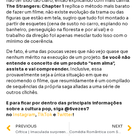
não ter sido tão claro, então explicando com mais calma:
The Strangers: Chapter 1
replica o método mais barato
de fazer um filme; não existe evolução da trama ou das
figuras que estão em tela, sugiro que tudo foi montado a
partir de esquetes (cena de susto no carro, espiando no
banheiro, perseguição na floresta e por aí vai) e o
trabalho da direção foi apenas mesclar tudo isso com o
mínimo de coerência.
De fato, é uma das poucas vezes que não vejo quase que
nenhum mérito na execução de um projeto.
Se você não
entende o conceito de um produto “sem alma”,
assista e vai compreender.
Inclusive, essa
provavelmente seja a única situação em que eu
recomendo o filme, que resumidamente é um compilado
de sequências da própria saga aliadas a uma série de
outros clichês.
E para ficar por dentro das principais informações
sobre a cultura pop, siga @6vezes7
no
Instagram
,
TikTok
e
Twitter
!
PREVIOUS
NEXT
Crítica | Imaculada surpreende com nova visão sobre o terror religioso
Comédia Romântica com Sandy e Fábio Porchat chega na Max