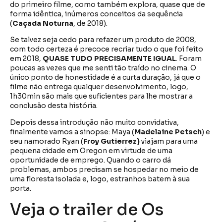
do primeiro filme, como também explora, quase que de
forma idêntica, inúmeros conceitos da sequência
(
Caçada Noturna
, de 2018).
Se talvez seja cedo para refazer um produto de 2008,
com todo certeza é precoce recriar tudo o que foi feito
em 2018,
QUASE
TUDO PRECISAMENTE IGUAL
. Foram
poucas as vezes que me senti tão traído no cinema. O
único ponto de honestidade é a curta duração, já que o
filme não entrega qualquer desenvolvimento, logo,
1h30min são mais que suficientes para lhe mostrar a
conclusão desta história.
Depois dessa introdução não muito convidativa,
finalmente vamos a sinopse: Maya (
Madelaine Petsch
) e
seu namorado Ryan (
Froy Gutierrez)
viajam para uma
pequena cidade em Oregon em virtude de uma
oportunidade de emprego. Quando o carro dá
problemas, ambos precisam se hospedar no meio de
uma floresta isolada e, logo, estranhos batem à sua
porta.
Veja o trailer de Os