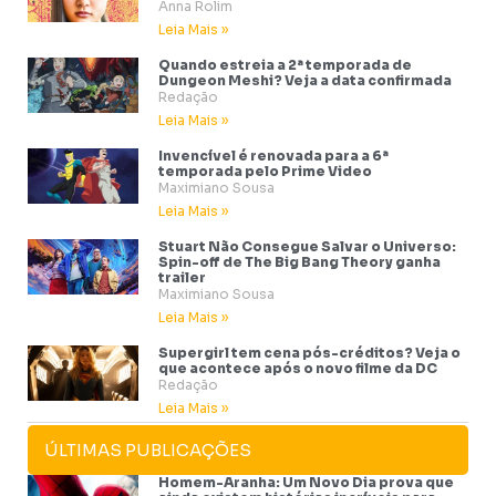
Anna Rolim
Leia Mais »
Quando estreia a 2ª temporada de
Dungeon Meshi? Veja a data confirmada
Redação
Leia Mais »
Invencível é renovada para a 6ª
temporada pelo Prime Video
Maximiano Sousa
Leia Mais »
Stuart Não Consegue Salvar o Universo:
Spin-off de The Big Bang Theory ganha
trailer
Maximiano Sousa
Leia Mais »
Supergirl tem cena pós-créditos? Veja o
que acontece após o novo filme da DC
Redação
Leia Mais »
ÚLTIMAS PUBLICAÇÕES
Homem-Aranha: Um Novo Dia prova que