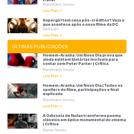
Maximiano Sousa
Leia Mais »
Supergirl tem cena pós-créditos? Veja o
que acontece após o novo filme da DC
Redação
Leia Mais »
ÚLTIMAS PUBLICAÇÕES
Homem-Aranha: Um Novo Dia prova que
ainda existem histórias incríveis para
contar com Peter Parker | Crítica
Maximiano Sousa
Leia Mais »
Homem-Aranha: Um Novo Dia | Todos os
spoilers do filme, participações e final
explicado
Maximiano Sousa
Leia Mais »
A Odisseia de Nolan transforma poema
clássico em épico monumental do cinema
| Crítica
Renan Nunes