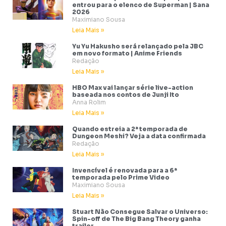
entrou para o elenco de Superman | Sana
2026
Maximiano Sousa
Leia Mais »
Yu Yu Hakusho será relançado pela JBC
em novo formato | Anime Friends
Redação
Leia Mais »
HBO Max vai lançar série live-action
baseada nos contos de Junji Ito
Anna Rolim
Leia Mais »
Quando estreia a 2ª temporada de
Dungeon Meshi? Veja a data confirmada
Redação
Leia Mais »
Invencível é renovada para a 6ª
temporada pelo Prime Video
Maximiano Sousa
Leia Mais »
Stuart Não Consegue Salvar o Universo:
Spin-off de The Big Bang Theory ganha
trailer