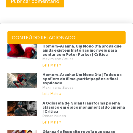
CONTEÚDO RELACIONADO
Homem-Aranha: Um Novo Dia prova que
ainda existem histórias incríveis para
contar com Peter Parker | Crítica
Maximiano Sousa
Leia Mais »
Homem-Aranha: Um Novo Dia | Todos os
spoilers do filme, participações e final
explicado
Maximiano Sousa
Leia Mais »
A Odisseia de Nolan transforma poema
clássico em épico monumental do cinema
| Crítica
Renan Nunes
Leia Mais »
Giancarlo Esposito revela que quase