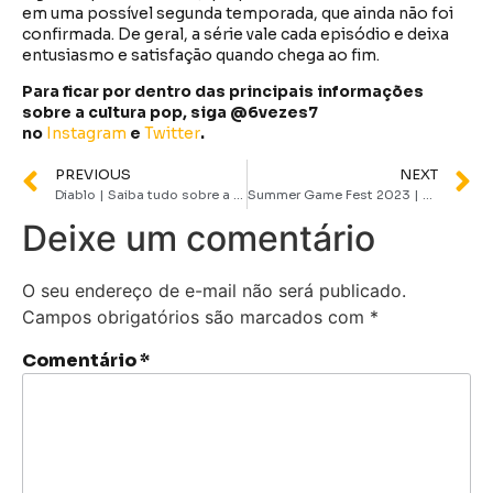
em uma possível segunda temporada, que ainda não foi
confirmada. De geral, a série vale cada episódio e deixa
entusiasmo e satisfação quando chega ao fim.
Para ficar por dentro das principais informações
sobre a cultura pop, siga @6vezes7
no
Instagram
e
Twitter
.
PREVIOUS
NEXT
Diablo | Saiba tudo sobre a saga de jogos que era febre e terror das mães dos anos 90
Summer Game Fest 2023 | Veja tudo o que rolou no 1º dia de evento
Deixe um comentário
O seu endereço de e-mail não será publicado.
Campos obrigatórios são marcados com
*
Comentário
*