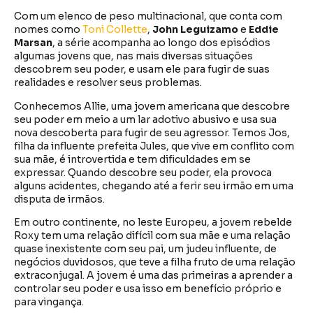
Com um elenco de peso multinacional, que conta com
nomes como
Toni Collette
,
John Leguizamo
e
Eddie
Marsan
, a série acompanha ao longo dos episódios
algumas jovens que, nas mais diversas situações
descobrem seu poder, e usam ele para fugir de suas
realidades e resolver seus problemas.
Conhecemos Allie, uma jovem americana que descobre
seu poder em meio a um lar adotivo abusivo e usa sua
nova descoberta para fugir de seu agressor. Temos Jos,
filha da influente prefeita Jules, que vive em conflito com
sua mãe, é introvertida e tem dificuldades em se
expressar. Quando descobre seu poder, ela provoca
alguns acidentes, chegando até a ferir seu irmão em uma
disputa de irmãos.
Em outro continente, no leste Europeu, a jovem rebelde
Roxy tem uma relação difícil com sua mãe e uma relação
quase inexistente com seu pai, um judeu influente, de
negócios duvidosos, que teve a filha fruto de uma relação
extraconjugal. A jovem é uma das primeiras a aprender a
controlar seu poder e usa isso em benefício próprio e
para vingança.