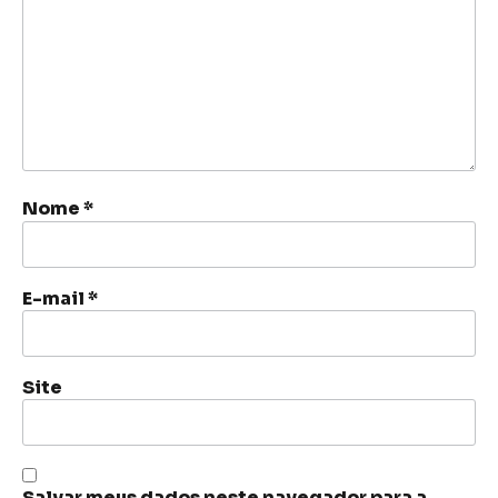
Nome
*
E-mail
*
Site
Salvar meus dados neste navegador para a