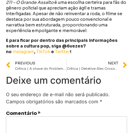
211 – O Grande Assalto
é uma escolha certeira para fãs do
gênero policial que apreciam ação ágil e tramas
interligadas. Apesar de não reinventar a roda, o filme se
destaca por sua abordagem pouco convencional e
narrativa bem estruturada, proporcionando uma
experiência empolgante e memorável.
E para ficar por dentro das principais informações
sobre a cultura pop, siga @6vezes7
no
Instagram
,
TikTok
e
Twitter
!
PREVIOUS
NEXT
Crítica | A chave do Problema é um filme de ação com expectativas e pouca realização
Crítica | Detetive Alex Cross – Série de Investigação Criminal consegue surpreender
Deixe um comentário
O seu endereço de e-mail não será publicado.
Campos obrigatórios são marcados com
*
Comentário
*