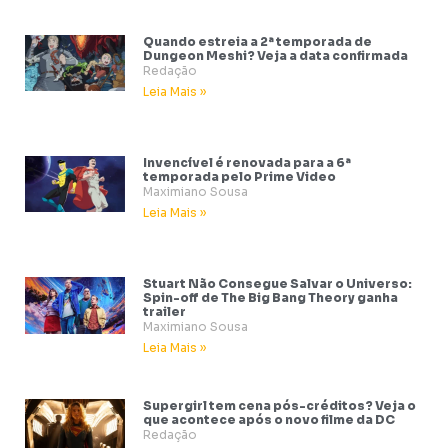
Quando estreia a 2ª temporada de
Dungeon Meshi? Veja a data confirmada
Redação
Leia Mais »
Invencível é renovada para a 6ª
temporada pelo Prime Video
Maximiano Sousa
Leia Mais »
Stuart Não Consegue Salvar o Universo:
Spin-off de The Big Bang Theory ganha
trailer
Maximiano Sousa
Leia Mais »
Supergirl tem cena pós-créditos? Veja o
que acontece após o novo filme da DC
Redação