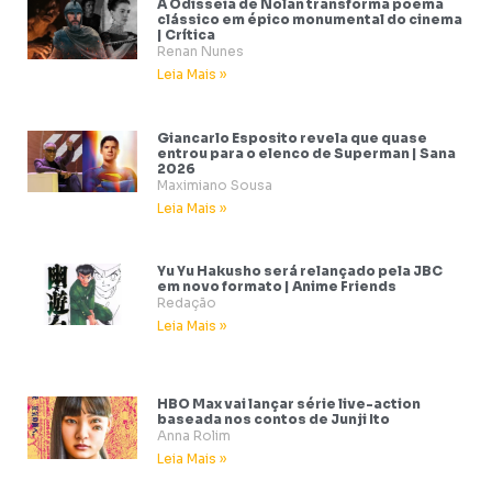
A Odisseia de Nolan transforma poema
clássico em épico monumental do cinema
| Crítica
Renan Nunes
Leia Mais »
Giancarlo Esposito revela que quase
entrou para o elenco de Superman | Sana
2026
Maximiano Sousa
Leia Mais »
Yu Yu Hakusho será relançado pela JBC
em novo formato | Anime Friends
Redação
Leia Mais »
HBO Max vai lançar série live-action
baseada nos contos de Junji Ito
Anna Rolim
Leia Mais »