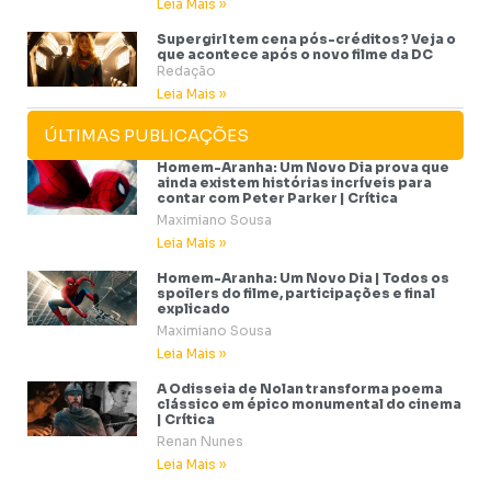
Leia Mais »
Supergirl tem cena pós-créditos? Veja o
que acontece após o novo filme da DC
Redação
Leia Mais »
ÚLTIMAS PUBLICAÇÕES
Homem-Aranha: Um Novo Dia prova que
ainda existem histórias incríveis para
contar com Peter Parker | Crítica
Maximiano Sousa
Leia Mais »
Homem-Aranha: Um Novo Dia | Todos os
spoilers do filme, participações e final
explicado
Maximiano Sousa
Leia Mais »
A Odisseia de Nolan transforma poema
clássico em épico monumental do cinema
| Crítica
Renan Nunes
Leia Mais »