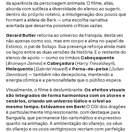
da aparência da personagem animada. O filme, aliás,
aborda com sutileza a diversidade do elenco ao sugerir,
dentro do próprio roteiro, a miscigenação dos povos que
formam a aldeia de Berk — uma escolha narrativa
acertada que desarma possíveis críticas vazias.
Gerard Butler
retorna ao universo da franquia, desta vez
não apenas como voz, mas em corpo e alma no papel de
Estoico, o pai de Soluço. Sua presença reforça ainda mais
os laços entre as duas versões da história. E o restante do
elenco de apoio — como os irmãos
Cabeçaquente
(
Bronwyn James
) e
Cabeçadura
(
Harry Trevaldwyn
),
Melequento
(
Gabriel Howell
) e
Perna-de-peixe
(
Julian
Dennison
) — também não decepciona, mantendo a
energia cômica e a personalidade que o público espera.
Visualmente, o filme é deslumbrante.
Os efeitos visuais
são integrados de forma harmoniosa com os atores e
cenários,
criando um universo lúdico e crível ao
mesmo tempo. Estávamos em Berk!
O CGI dos dragões
é particularmente impressionante, com destaque para
Banguela, que permanece tão carismático e expressivo
quanto na animação. A ambientação do vilarejo, os céus
do vilarejo e os voos vertiginosos recriam com perfeição