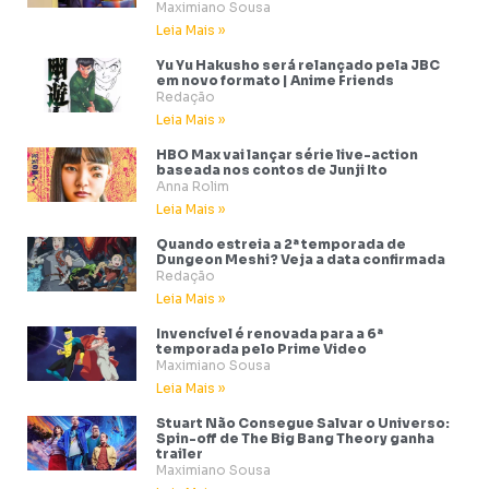
Maximiano Sousa
Leia Mais »
Yu Yu Hakusho será relançado pela JBC
em novo formato | Anime Friends
Redação
Leia Mais »
HBO Max vai lançar série live-action
baseada nos contos de Junji Ito
Anna Rolim
Leia Mais »
Quando estreia a 2ª temporada de
Dungeon Meshi? Veja a data confirmada
Redação
Leia Mais »
Invencível é renovada para a 6ª
temporada pelo Prime Video
Maximiano Sousa
Leia Mais »
Stuart Não Consegue Salvar o Universo:
Spin-off de The Big Bang Theory ganha
trailer
Maximiano Sousa