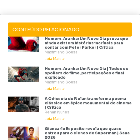
CONTEÚDO RELACIONADO
Homem-Aranha: Um Novo Dia prova que
ainda existem histórias incríveis para
contar com Peter Parker | Crítica
Maximiano Sousa
Leia Mais »
Homem-Aranha: Um Novo Dia | Todos os
spoilers do filme, participações e final
explicado
Maximiano Sousa
Leia Mais »
A Odisseia de Nolan transforma poema
clássico em épico monumental do cinema
| Crítica
Renan Nunes
Leia Mais »
Giancarlo Esposito revela que quase
entrou para o elenco de Superman | Sana
2026