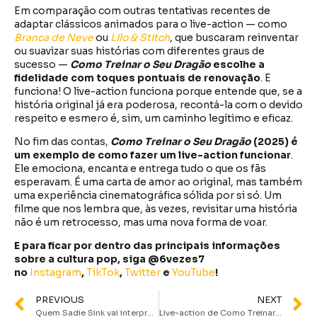
Em comparação com outras tentativas recentes de
adaptar clássicos animados para o live-action — como
Branca de Neve
ou
Lilo & Stitch
, que buscaram reinventar
ou suavizar suas histórias com diferentes graus de
sucesso —
Como Treinar o Seu Dragão
escolhe a
fidelidade com toques pontuais de renovação
. E
funciona! O live-action funciona porque entende que, se a
história original já era poderosa, recontá-la com o devido
respeito e esmero é, sim, um caminho legítimo e eficaz.
No fim das contas,
Como Treinar o Seu Dragão
(2025) é
um exemplo de como fazer um live-action funcionar
.
Ele emociona, encanta e entrega tudo o que os fãs
esperavam. É uma carta de amor ao original, mas também
uma experiência cinematográfica sólida por si só. Um
filme que nos lembra que, às vezes, revisitar uma história
não é um retrocesso, mas uma nova forma de voar.
E para ficar por dentro das principais informações
sobre a cultura pop, siga @6vezes7
no
Instagram
,
TikTok
,
Twitter
e
YouTube
!
PREVIOUS
NEXT
Quem Sadie Sink vai interpretar em Homem-Aranha 4? Veja os rumores
Live-action de Como Treinar o Seu Dragão tem cena pós-créditos? Descubra o que esperar!