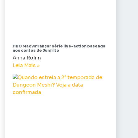
HBO Max vai lançar série live-action baseada
nos contos de Junji Ito
Anna Rolim
Leia Mais »