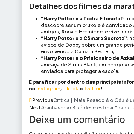
Detalhes dos filmes da mara
“Harry Potter e a Pedra Filosofal”
: o
descobre ser um bruxo e é convidado 
amigos, Rony e Hermione, e vive incr
“Harry Potter e a Câmara Secreta”
: 
avisos de Dobby sobre um grande perig
envolvendo a Câmara Secreta;
“Harry Potter e o Prisioneiro de Azk
ameaça de Sirius Black, um perigoso 
enviados para proteger a escola.
E para ficar por dentro das principais in
no
Instagram
,
TikTok
e
Twitter
!
Previous
Crítica | Mais Pesado é o Céu é u
Next
Aranhaverso 3 só deve estrear “daqui 2 
Deixe um comentário
O seu endereço de e-mail não será publicado.