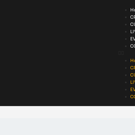
H
C
C
L
E
C
H
C
C
L
E
C