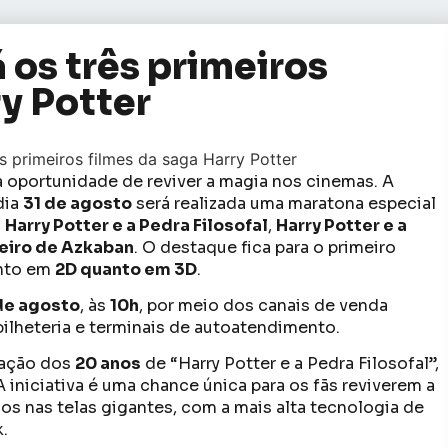
 os três primeiros
ry Potter
m
 oportunidade de reviver a magia nos cinemas. A
dia
31 de agosto
será realizada uma maratona especial
:
Harry Potter e a Pedra Filosofal
,
Harry Potter e a
neiro de Azkaban
. O destaque fica para o primeiro
anto em
2D quanto em 3D
.
 de agosto
, às
10h
, por meio dos canais de venda
 bilheteria e terminais de autoatendimento.
ração dos
20 anos
de “Harry Potter e a Pedra Filosofal”,
 A iniciativa é uma chance única para os fãs reviverem a
os nas telas gigantes, com a mais alta tecnologia de
.