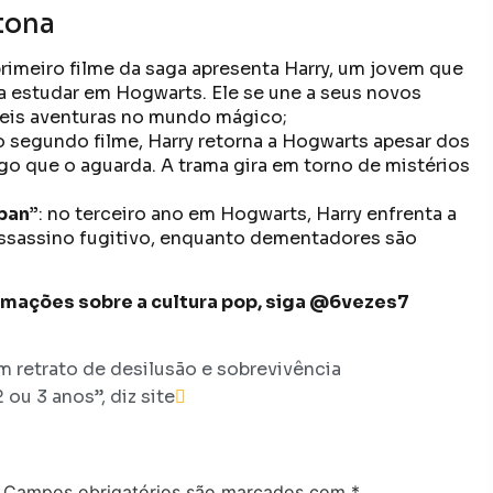
tona
 primeiro filme da saga apresenta Harry, um jovem que
a estudar em Hogwarts. Ele se une a seus novos
íveis aventuras no mundo mágico;
no segundo filme, Harry retorna a Hogwarts apesar dos
o que o aguarda. A trama gira em torno de mistérios
aban”
: no terceiro ano em Hogwarts, Harry enfrenta a
assassino fugitivo, enquanto dementadores são
formações sobre a cultura pop, siga @6vezes7
m retrato de desilusão e sobrevivência
ou 3 anos”, diz site
Campos obrigatórios são marcados com
*