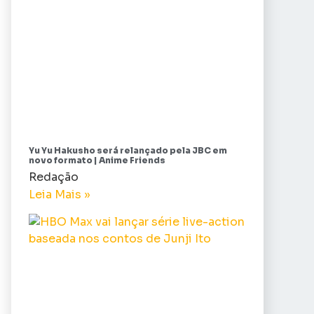
Yu Yu Hakusho será relançado pela JBC em
novo formato | Anime Friends
Redação
Leia Mais »