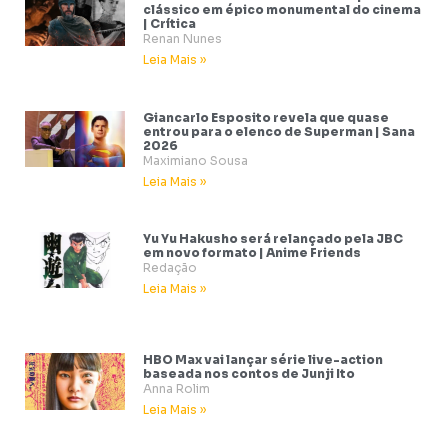
clássico em épico monumental do cinema
| Crítica
Renan Nunes
Leia Mais »
Giancarlo Esposito revela que quase
entrou para o elenco de Superman | Sana
2026
Maximiano Sousa
Leia Mais »
Yu Yu Hakusho será relançado pela JBC
em novo formato | Anime Friends
Redação
Leia Mais »
HBO Max vai lançar série live-action
baseada nos contos de Junji Ito
Anna Rolim
Leia Mais »