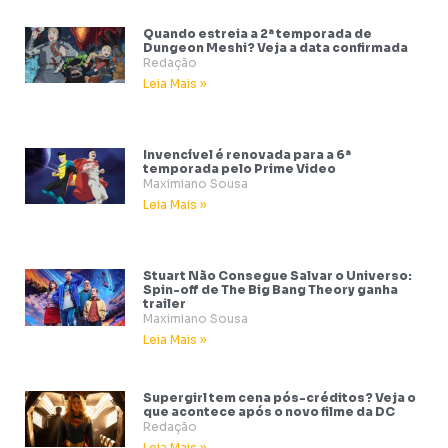
Quando estreia a 2ª temporada de
Dungeon Meshi? Veja a data confirmada
Redação
Leia Mais »
Invencível é renovada para a 6ª
temporada pelo Prime Video
Maximiano Sousa
Leia Mais »
Stuart Não Consegue Salvar o Universo:
Spin-off de The Big Bang Theory ganha
trailer
Maximiano Sousa
Leia Mais »
Supergirl tem cena pós-créditos? Veja o
que acontece após o novo filme da DC
Redação
Leia Mais »