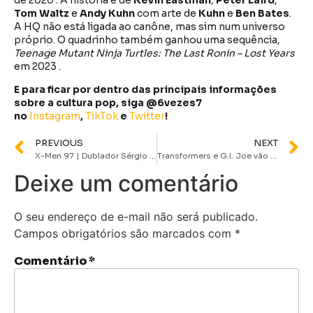
de 2020 . A história é de
Kevin Eastman
,
Peter Laird
,
Tom Waltz
e
Andy Kuhn
com arte de
Kuhn
e
Ben Bates
.
A HQ não está ligada ao canône, mas sim num universo
próprio. O quadrinho também ganhou uma sequência,
Teenage Mutant Ninja Turtles: The Last Ronin – Lost Years
em 2023 .
E para ficar por dentro das principais informações
sobre a cultura pop, siga @6vezes7
no
Instagram
,
TikTok
e
Twitter
!
PREVIOUS
NEXT
X-Men 97 | Dublador Sérgio Cantú, voz de Sheldon e Andrew Garfield, assume papel de Noturno na nova série
Transformers e G.I. Joe vão ganhar crossover com produção de Steven Spielberg
Deixe um comentário
O seu endereço de e-mail não será publicado.
Campos obrigatórios são marcados com
*
Comentário
*