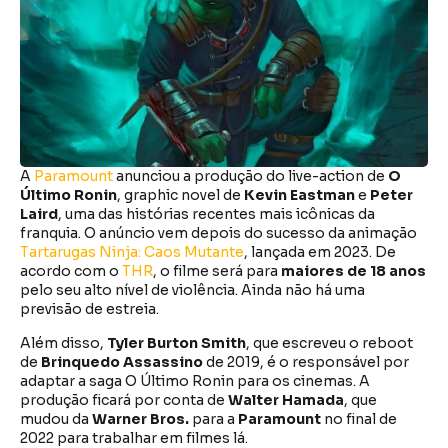
A
Paramount
anunciou a produção do live-action de
O
Último Ronin
, graphic novel de
Kevin Eastman
e
Peter
Laird
, uma das histórias recentes mais icônicas da
franquia. O anúncio vem depois do sucesso da animação
Tartarugas Ninja: Caos Mutante
, lançada em 2023. De
acordo com o
THR
, o filme será para
maiores de 18 anos
pelo seu alto nível de violência. Ainda não há uma
previsão de estreia.
Além disso,
Tyler Burton Smith
, que escreveu o reboot
de
Brinquedo Assassino
de 2019, é o responsável por
adaptar a saga O Último Ronin para os cinemas. A
produção ficará por conta de
Walter Hamada
, que
mudou da
Warner Bros.
para a
Paramount
no final de
2022 para trabalhar em filmes lá.