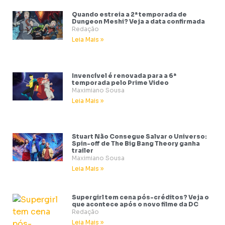
Quando estreia a 2ª temporada de
Dungeon Meshi? Veja a data confirmada
Redação
Leia Mais »
Invencível é renovada para a 6ª
temporada pelo Prime Video
Maximiano Sousa
Leia Mais »
Stuart Não Consegue Salvar o Universo:
Spin-off de The Big Bang Theory ganha
trailer
Maximiano Sousa
Leia Mais »
Supergirl tem cena pós-créditos? Veja o
que acontece após o novo filme da DC
Redação
Leia Mais »