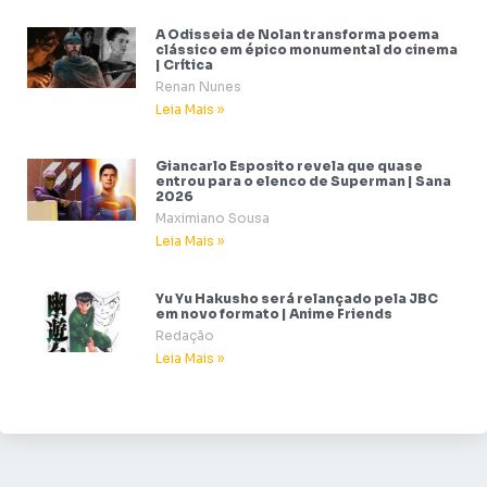
A Odisseia de Nolan transforma poema
clássico em épico monumental do cinema
| Crítica
Renan Nunes
Leia Mais »
Giancarlo Esposito revela que quase
entrou para o elenco de Superman | Sana
2026
Maximiano Sousa
Leia Mais »
Yu Yu Hakusho será relançado pela JBC
em novo formato | Anime Friends
Redação
Leia Mais »