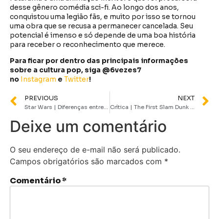
desse gênero comédia sci-fi. Ao longo dos anos,
conquistou uma legião fãs, e muito por isso se tornou
uma obra que se recusa a permanecer cancelada. Seu
potencial é imenso e só depende de uma boa história
para receber o reconhecimento que merece.
Para ficar por dentro das principais informações
sobre a cultura pop, siga @6vezes7
no
Instagram
e
Twitter
!
PREVIOUS
NEXT
Star Wars | Diferenças entre Clone Troopers e Stormtroopers
Crítica | The First Slam Dunk traz a emoção do esporte para as telas do cinema
Deixe um comentário
O seu endereço de e-mail não será publicado.
Campos obrigatórios são marcados com
*
Comentário
*