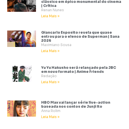
clássico em épico monumental do cinema
| Crítica
Renan Nunes
Leia Mais »
Giancarlo Esposito revela que quase
entrou para o elenco de Superman | Sana
2026
Maximiano Sousa
Leia Mais »
Yu Yu Hakusho será relançado pela JBC
em novo formato | Anime Friends
Redação
Leia Mais »
HBO Max vai lançar série live-action
baseada nos contos de Junji Ito
Anna Rolim
Leia Mais »