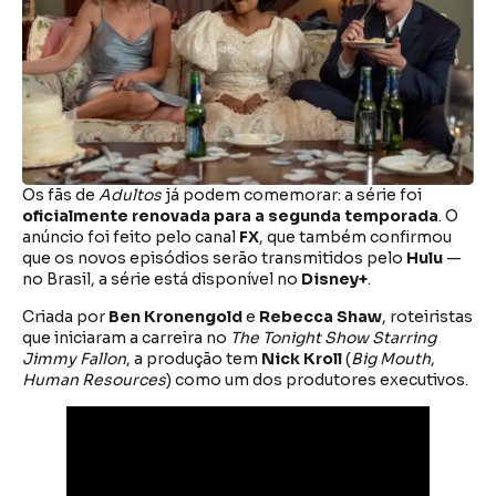
Os fãs de
Adultos
já podem comemorar: a série foi
oficialmente renovada para a segunda temporada
. O
anúncio foi feito pelo canal
FX
, que também confirmou
que os novos episódios serão transmitidos pelo
Hulu
—
no Brasil, a série está disponível no
Disney+
.
Criada por
Ben Kronengold
e
Rebecca Shaw
, roteiristas
que iniciaram a carreira no
The Tonight Show Starring
Jimmy Fallon
, a produção tem
Nick Kroll
(
Big Mouth
,
Human Resources
) como um dos produtores executivos.