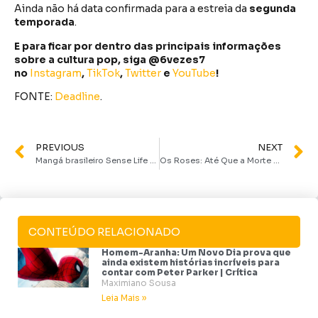
Ainda não há data confirmada para a estreia da
segunda
temporada
.
E para ficar por dentro das principais informações
sobre a cultura pop, siga @6vezes7
no
Instagram
,
TikTok
,
Twitter
e
YouTube
!
FONTE:
Deadline
.
PREVIOUS
NEXT
Mangá brasileiro Sense Life alcança 30 mil cópias vendidas e se consolida como fenômeno nacional
Os Roses: Até Que a Morte os Separe | Filme com Benedict Cumberbatch e Olivia Colman chega ao Disney+ em novembro
CONTEÚDO RELACIONADO
Homem-Aranha: Um Novo Dia prova que
ainda existem histórias incríveis para
contar com Peter Parker | Crítica
Maximiano Sousa
Leia Mais »