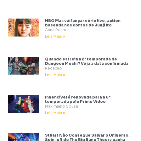
HBO Max vai lançar série live-action
baseada nos contos de Junji Ito
Anna Rolim
Leia Mais »
Quando estreia a 2ª temporada de
Dungeon Meshi? Veja a data confirmada
Redação
Leia Mais »
Invencível é renovada para a 6ª
temporada pelo Prime Video
Maximiano Sousa
Leia Mais »
Stuart Não Consegue Salvar o Universo:
Spin-off de The Big Bang Theory ganha