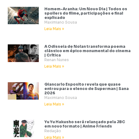
Homem-Aranha: Um Novo Dia | Todos os
spoilers do filme, participações e final
explicado
Maximiano Sousa
Leia Mais »
A Odisseia de Nolan transforma poema
clássico em épico monumental do cinema
| Crítica
Renan Nunes
Leia Mais »
Giancarlo Esposito revela que quase
entrou para o elenco de Superman | Sana
2026
Maximiano Sousa
Leia Mais »
Yu Yu Hakusho será relançado pela JBC
em novo formato | Anime Friends
Redação
Leia Mais »