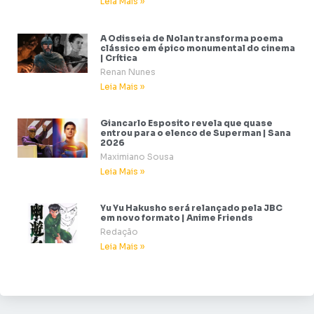
Leia Mais »
A Odisseia de Nolan transforma poema
clássico em épico monumental do cinema
| Crítica
Renan Nunes
Leia Mais »
Giancarlo Esposito revela que quase
entrou para o elenco de Superman | Sana
2026
Maximiano Sousa
Leia Mais »
Yu Yu Hakusho será relançado pela JBC
em novo formato | Anime Friends
Redação
Leia Mais »