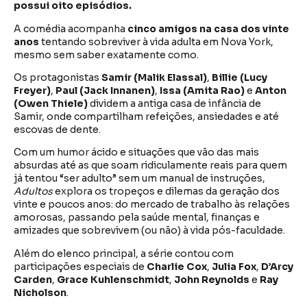
possui
oito episódios.
A comédia acompanha
cinco amigos na casa dos vinte
anos
tentando sobreviver à vida adulta em Nova York,
mesmo sem saber exatamente como.
Os protagonistas
Samir (Malik Elassal)
,
Billie (Lucy
Freyer)
,
Paul (Jack Innanen)
,
Issa (Amita Rao)
e
Anton
(Owen Thiele)
dividem a antiga casa de infância de
Samir, onde compartilham refeições, ansiedades e até
escovas de dente.
Com um humor ácido e situações que vão das mais
absurdas até as que soam ridiculamente reais para quem
já tentou “ser adulto” sem um manual de instruções,
Adultos
explora os tropeços e dilemas da geração dos
vinte e poucos anos: do mercado de trabalho às relações
amorosas, passando pela saúde mental, finanças e
amizades que sobrevivem (ou não) à vida pós-faculdade.
Além do elenco principal, a série contou com
participações especiais de
Charlie Cox
,
Julia Fox
,
D’Arcy
Carden
,
Grace Kuhlenschmidt
,
John Reynolds
e
Ray
Nicholson
.