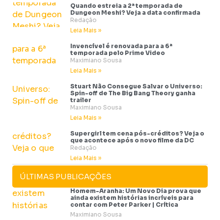
Quando estreia a 2ª temporada de
Dungeon Meshi? Veja a data confirmada
Redação
Leia Mais »
Invencível é renovada para a 6ª
temporada pelo Prime Video
Maximiano Sousa
Leia Mais »
Stuart Não Consegue Salvar o Universo:
Spin-off de The Big Bang Theory ganha
trailer
Maximiano Sousa
Leia Mais »
Supergirl tem cena pós-créditos? Veja o
que acontece após o novo filme da DC
Redação
Leia Mais »
ÚLTIMAS PUBLICAÇÕES
Homem-Aranha: Um Novo Dia prova que
ainda existem histórias incríveis para
contar com Peter Parker | Crítica
Maximiano Sousa