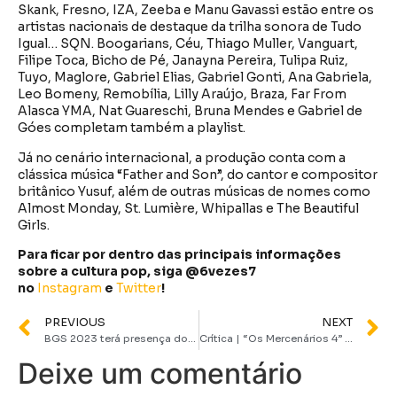
Skank, Fresno, IZA, Zeeba e Manu Gavassi estão entre os
artistas nacionais de destaque da trilha sonora de Tudo
Igual… SQN. Boogarians, Céu, Thiago Muller, Vanguart,
Filipe Toca, Bicho de Pé, Janayna Pereira, Tulipa Ruiz,
Tuyo, Maglore, Gabriel Elias, Gabriel Gonti, Ana Gabriela,
Leo Bomeny, Remobília, Lilly Araújo, Braza, Far From
Alasca YMA, Nat Guareschi, Bruna Mendes e Gabriel de
Góes completam também a playlist.
Já no cenário internacional, a produção conta com a
clássica música “Father and Son”, do cantor e compositor
britânico Yusuf, além de outras músicas de nomes como
Almost Monday, St. Lumière, Whipallas e The Beautiful
Girls.
Para ficar por dentro das principais informações
sobre a cultura pop, siga @6vezes7
no
Instagram
e
Twitter
!
PREVIOUS
NEXT
BGS 2023 terá presença do EVOVERSE e ganha NFT comemorativa exclusiva
Crítica | “Os Mercenários 4” falha em tudo que se propõe e não funciona nem como entretenimento
Deixe um comentário