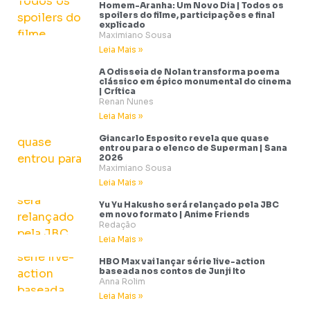
Homem-Aranha: Um Novo Dia | Todos os
spoilers do filme, participações e final
explicado
Maximiano Sousa
Leia Mais »
A Odisseia de Nolan transforma poema
clássico em épico monumental do cinema
| Crítica
Renan Nunes
Leia Mais »
Giancarlo Esposito revela que quase
entrou para o elenco de Superman | Sana
2026
Maximiano Sousa
Leia Mais »
Yu Yu Hakusho será relançado pela JBC
em novo formato | Anime Friends
Redação
Leia Mais »
HBO Max vai lançar série live-action
baseada nos contos de Junji Ito
Anna Rolim
Leia Mais »