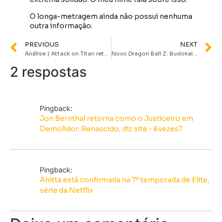
O longa-metragem ainda não possui nenhuma
outra informação.
PREVIOUS
NEXT
Análise | Attack on Titan retorna para última temporada com episódio épico
Novo Dragon Ball Z: Budokai Tenkaichi é anunciado pela Bandai; assista ao trailer
2 respostas
Pingback:
Jon Bernthal retorna como o Justiceiro em
Demolidor: Renascido, diz site - 6vezes7
Pingback:
Anitta está confirmada na 7ª temporada de Elite,
série da Netflix