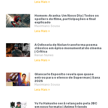
Leia Mais »
Homem-Aranha: Um Novo Dia | Todos os
spoilers do filme, participações e final
explicado
Maximiano Sousa
Leia Mais »
A Odisseia de Nolan transforma poema
clássico em épico monumental do cinema
| Crítica
Renan Nunes
Leia Mais »
Giancarlo Esposito revela que quase
entrou para o elenco de Superman | Sana
2026
Maximiano Sousa
Leia Mais »
Yu Yu Hakusho será relançado pela JBC
em novo formato | Anime Friends