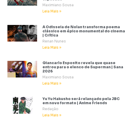
Maximiano Sousa
Leia Mais »
A Odisseia de Nolan transforma poema
clássico em épico monumental do cinema
| Crítica
Renan Nunes
Leia Mais »
Giancarlo Esposito revela que quase
entrou para o elenco de Superman | Sana
2026
Maximiano Sousa
Leia Mais »
Yu Yu Hakusho será relançado pela JBC
em novo formato | Anime Friends
Redação
Leia Mais »