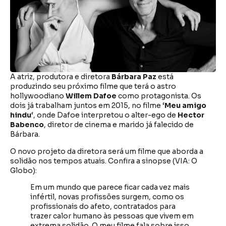
A atriz, produtora e diretora
Bárbara Paz
está
produzindo seu próximo filme que terá o astro
hollywoodiano
Willem Dafoe
como protagonista. Os
dois já trabalham juntos em 2015, no filme ‘
Meu amigo
hindu
‘, onde Dafoe interpretou o alter-ego de
Hector
Babenco
, diretor de cinema e marido já falecido de
Bárbara.
O novo projeto da diretora será um filme que aborda a
solidão nos tempos atuais. Confira a sinopse (VIA: O
Globo):
Em um mundo que parece ficar cada vez mais
infértil, novas profissões surgem, como os
profissionais do afeto, contratados para
trazer calor humano às pessoas que vivem em
extrema solidão. O meu filme fala sobre isso.