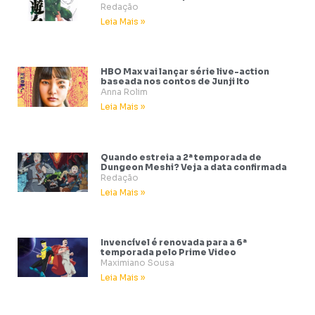
Redação
Leia Mais »
HBO Max vai lançar série live-action
baseada nos contos de Junji Ito
Anna Rolim
Leia Mais »
Quando estreia a 2ª temporada de
Dungeon Meshi? Veja a data confirmada
Redação
Leia Mais »
Invencível é renovada para a 6ª
temporada pelo Prime Video
Maximiano Sousa
Leia Mais »