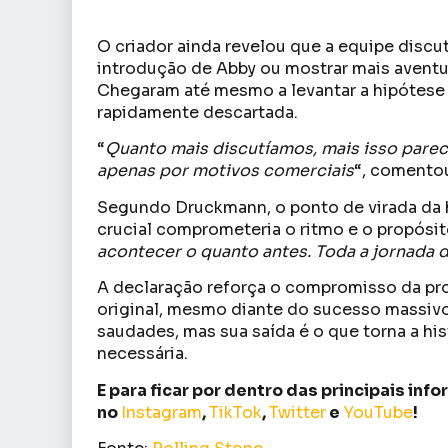
O criador ainda revelou que a equipe discut
introdução de Abby ou mostrar mais aventur
Chegaram até mesmo a levantar a hipótes
rapidamente descartada.
“
Quanto mais discutíamos, mais isso parec
apenas por motivos comerciais
“, comento
Segundo Druckmann, o ponto de virada da h
crucial comprometeria o ritmo e o propósito
acontecer o quanto antes. Toda a jornada d
A declaração reforça o compromisso da pr
original, mesmo diante do sucesso massivo 
saudades, mas sua saída é o que torna a hi
necessária.
E para ficar por dentro das principais in
no
Instagram
,
TikTok
,
Twitter
e
YouTube
!