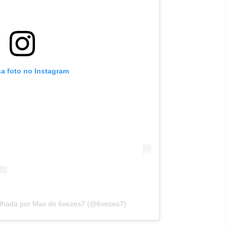
sa foto no Instagram
ilhada por Max do 6vezes7 (@6vezes7)