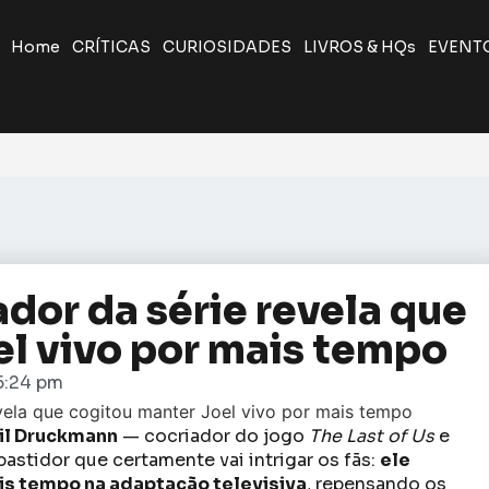
Home
CRÍTICAS
CURIOSIDADES
LIVROS & HQs
EVENT
iador da série revela que
el vivo por mais tempo
5:24 pm
il Druckmann
— cocriador do jogo
The Last of Us
e
stidor que certamente vai intrigar os fãs:
ele
ais tempo na adaptação televisiva
, repensando os