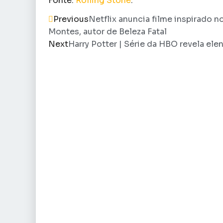
Fonte:
Rolling Stone
.
Previous
Netflix anuncia filme inspirado 
Montes, autor de Beleza Fatal
Next
Harry Potter | Série da HBO revela ele