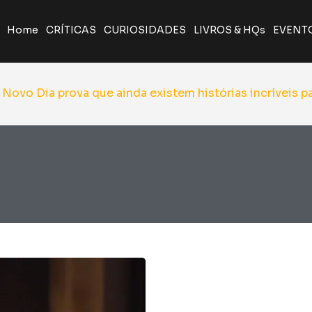
Home
CRÍTICAS
CURIOSIDADES
LIVROS & HQs
EVENT
A Odisseia de Nolan transforma poema clássico em ép
Giancarlo Esposito revela que quase entrou par
Yu Yu Hakusho será relançado pela J