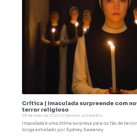
Crítica | Imaculada surpreende com no
terror religioso
28 de maio de 2024
Nenhum comentário
Imaculada é uma ótima surpresa para os fãs de terro
longa estrelado por Sydney Sweeney