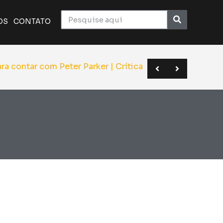
OS
CONTATO
ico monumental do cinema | Crítica
a o elenco de Superman | Sana 2026
BC em novo formato | Anime Friends