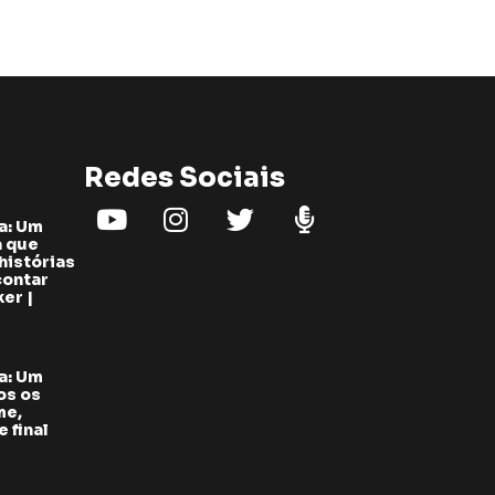
Redes Sociais
a: Um
a que
histórias
contar
er |
a: Um
os os
me,
 final