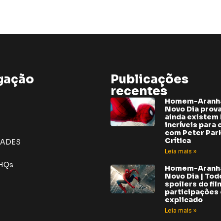
gação
Publicações
recentes
Homem-Aranh
Novo Dia prov
ainda existem 
incríveis para 
com Peter Park
Crítica
DADES
Leia mais »
 HQs
Homem-Aranh
Novo Dia | Tod
spoilers do fil
participações e
explicado
Leia mais »