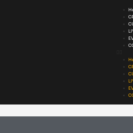
H
C
C
L
E
C
H
C
C
L
E
C