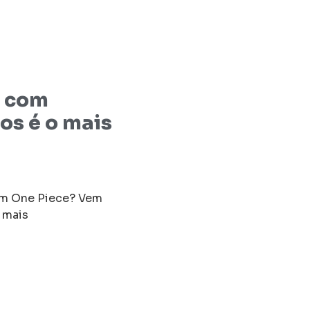
r com
os é o mais
 em One Piece? Vem
r mais