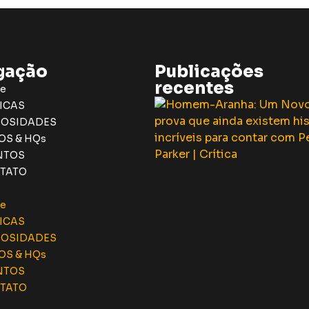
gação
Publicações
recentes
e
ICAS
IOSIDADES
OS & HQs
NTOS
TATO
e
ICAS
IOSIDADES
OS & HQs
NTOS
TATO