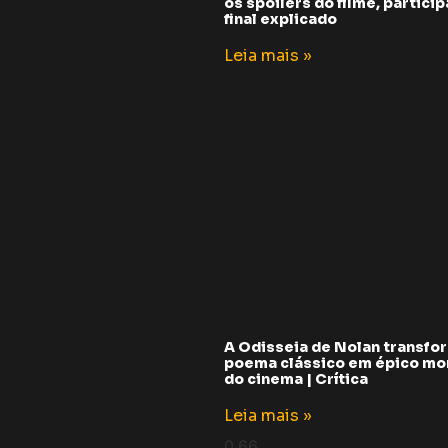
os spoilers do filme, partici
final explicado
Leia mais »
A Odisseia de Nolan transfo
poema clássico em épico m
do cinema | Crítica
Leia mais »