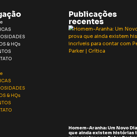
gação
Publicações
recentes
e
ICAS
IOSIDADES
OS & HQs
NTOS
TATO
e
ICAS
IOSIDADES
OS & HQs
NTOS
TATO
Homem-Aranha: Um Novo Dia
que ainda existem histórias i