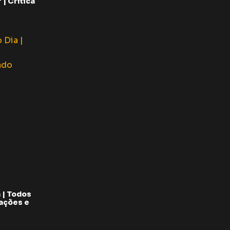
| Crítica
 | Todos
pações e