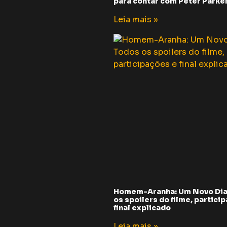
para contar com Peter Parker 
Leia mais »
Homem-Aranha: Um Novo Dia
os spoilers do filme, partici
final explicado
Leia mais »