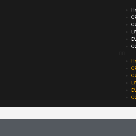
H
C
C
L
E
C
H
C
C
L
E
C