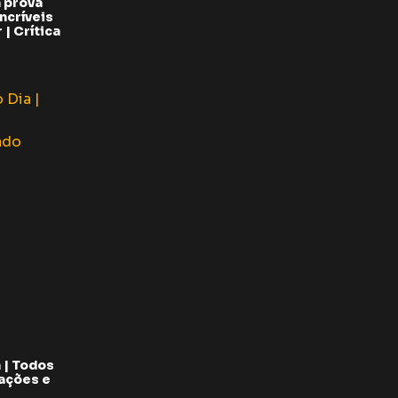
 prova
ncríveis
| Crítica
 | Todos
pações e