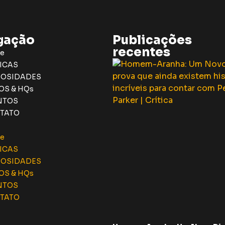
gação
Publicações
recentes
e
ICAS
IOSIDADES
OS & HQs
NTOS
TATO
e
ICAS
IOSIDADES
OS & HQs
NTOS
TATO