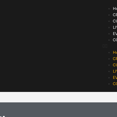
H
C
C
L
E
C
H
C
C
L
E
C