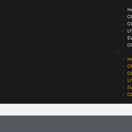
H
C
C
L
E
C
H
C
C
L
E
C