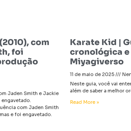
(2010), com
Karate Kid | 
h, foi
cronológica e
produção
Miyagiverso
11 de maio de 2025
Nen
Neste guia, você vai ente
além de saber a melhor o
com Jaden Smith e Jackie
i engavetado.
Read More »
quência com Jaden Smith
emas e foi engavetado.