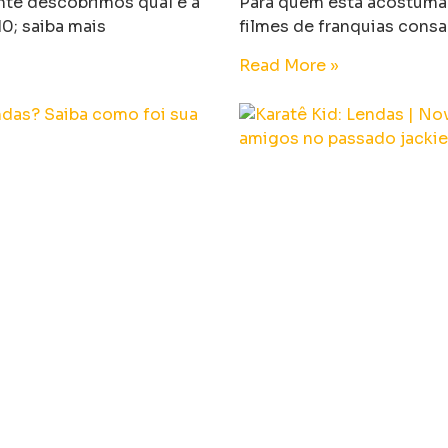
nte descobrimos qual é a
Para quem está acostumad
0; saiba mais
filmes de franquias consag
Read More »