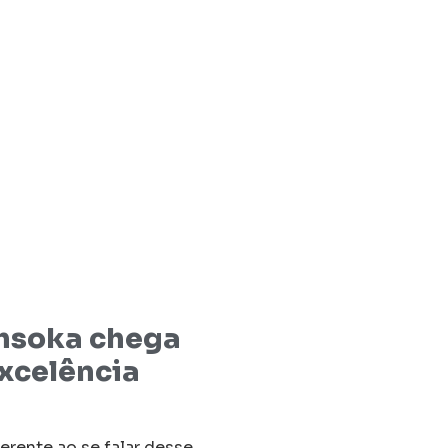
Ahsoka chega
xcelência
oerente ao se falar desse