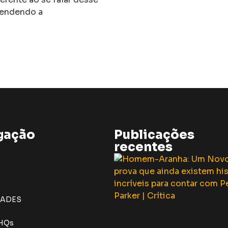
reendendo a
gação
Publicações
recentes
DADES
 HQs