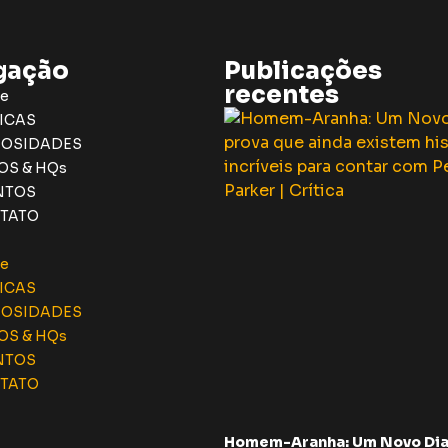
gação
Publicações
recentes
e
ICAS
IOSIDADES
OS & HQs
NTOS
TATO
e
ICAS
IOSIDADES
OS & HQs
NTOS
TATO
Homem-Aranha: Um Novo Dia