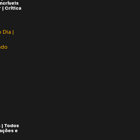
ncríveis
| Crítica
 | Todos
pações e