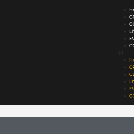
H
C
C
L
E
C
H
C
C
L
E
C