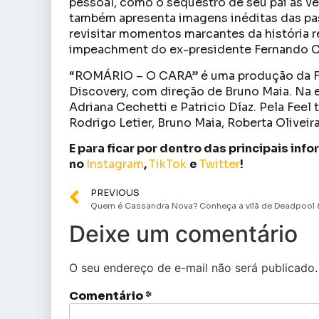
pessoal, como o sequestro de seu pai às 
também apresenta imagens inéditas das pa
revisitar momentos marcantes da história r
impeachment do ex-presidente Fernando Co
“ROMÁRIO – O CARA” é uma produção da Fee
Discovery, com direção de Bruno Maia. Na
Adriana Cechetti e Patricio Díaz. Pela Feel
Rodrigo Letier, Bruno Maia, Roberta Oliveir
E para ficar por dentro das principais in
no
Instagram
,
TikTok
e
Twitter
!
PREVIOUS
Deixe um comentário
O seu endereço de e-mail não será publicado.
Comentário
*