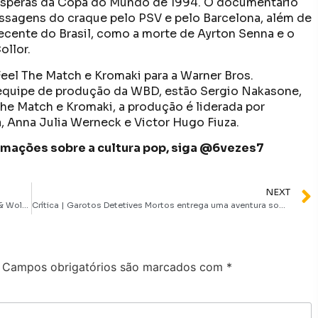
vésperas da Copa do Mundo de 1994. O documentário
ssagens do craque pelo PSV e pelo Barcelona, além de
ecente do Brasil, como a morte de Ayrton Senna e o
llor.
l The Match e Kromaki para a Warner Bros.
 equipe de produção da WBD, estão Sergio Nakasone,
 the Match e Kromaki, a produção é liderada por
a, Anna Julia Werneck e Victor Hugo Fiuza.
formações sobre a cultura pop, siga @6vezes7
NEXT
Quem é Cassandra Nova? Conheça a vilã de Deadpool & Wolverine
Crítica | Garotos Detetives Mortos entrega uma aventura sobrenatural teen criativa e curiosa
Campos obrigatórios são marcados com
*