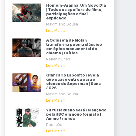
Homem-Aranha: Um Novo Dia
| Todos os spoilers do filme,
participações e final
explicado
Maximiano Sousa
Leia Mais »
A Odisseia de Nolan
transforma poema clássico
em épico monumental do
cinema | Crítica
Renan Nunes
Leia Mais »
Giancarlo Esposito revela
que quase entrou para o
elenco de Superman | Sana
2026
Maximiano Sousa
Leia Mais »
Yu Yu Hakusho será relançado
pela JBC em novo formato |
Anime Friends
Redação
Leia Mais »