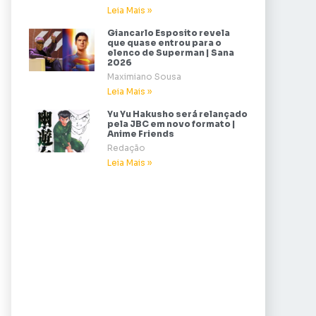
Leia Mais »
Giancarlo Esposito revela
que quase entrou para o
elenco de Superman | Sana
2026
Maximiano Sousa
Leia Mais »
Yu Yu Hakusho será relançado
pela JBC em novo formato |
Anime Friends
Redação
Leia Mais »