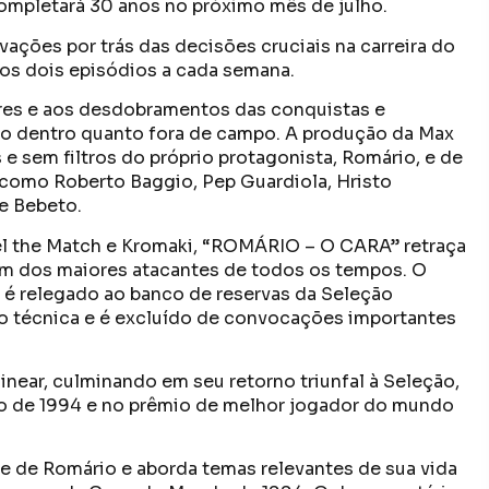
completará 30 anos no próximo mês de julho.
vações por trás das decisões cruciais na carreira do
dos dois episódios a cada semana.
res e aos desdobramentos das conquistas e
to dentro quanto fora de campo. A produção da Max
e sem filtros do próprio protagonista, Romário, e de
 como Roberto Baggio, Pep Guardiola, Hristo
e Bebeto.
eel the Match e Kromaki, “ROMÁRIO – O CARA” retraça
um dos maiores atacantes de todos os tempos. O
é relegado ao banco de reservas da Seleção
são técnica e é excluído de convocações importantes
inear, culminando em seu retorno triunfal à Seleção,
do de 1994 e no prêmio de melhor jogador do mundo
de de Romário e aborda temas relevantes de sua vida