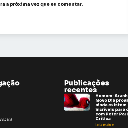
ra a próxima vez que eu comentar.
gação
Publicações
recentes
Homem-Aranh
Novo Dia prov
ainda existem 
incríveis para 
com Peter Park
Crítica
DADES
Leia mais »