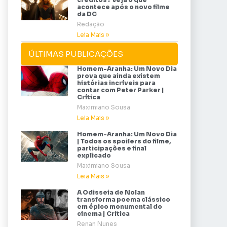
acontece após o novo filme
da DC
Redação
Leia Mais »
ÚLTIMAS PUBLICAÇÕES
Homem-Aranha: Um Novo Dia
prova que ainda existem
histórias incríveis para
contar com Peter Parker |
Crítica
Maximiano Sousa
Leia Mais »
Homem-Aranha: Um Novo Dia
| Todos os spoilers do filme,
participações e final
explicado
Maximiano Sousa
Leia Mais »
A Odisseia de Nolan
transforma poema clássico
em épico monumental do
cinema | Crítica
Renan Nunes