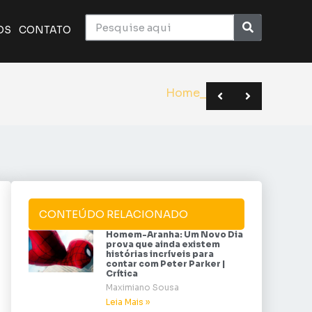
OS
CONTATO
ico monumental do cinema | Crítica
a o elenco de Superman | Sana 2026
BC em novo formato | Anime Friends
Homem-Aranha:
CONTEÚDO RELACIONADO
Homem-Aranha: Um Novo Dia
prova que ainda existem
histórias incríveis para
contar com Peter Parker |
Crítica
Maximiano Sousa
Leia Mais »