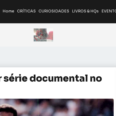
Home
CRÍTICAS
CURIOSIDADES
LIVROS & HQs
EVENT
A Odisseia de Nolan transforma poema clássico em ép
Giancarlo Esposito revela que quase entrou par
Yu Yu Hakusho será relançado pela J
r série documental no