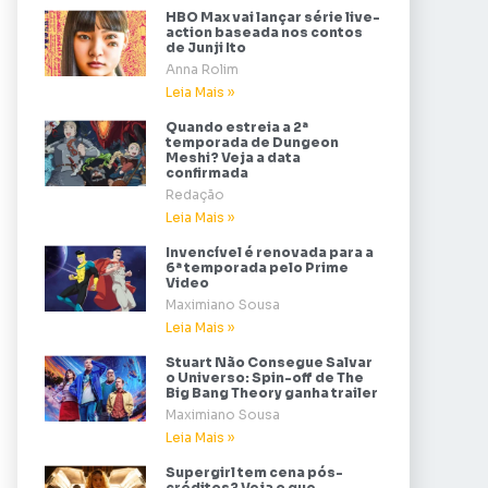
HBO Max vai lançar série live-
action baseada nos contos
de Junji Ito
Anna Rolim
Leia Mais »
Quando estreia a 2ª
temporada de Dungeon
Meshi? Veja a data
confirmada
Redação
Leia Mais »
Invencível é renovada para a
6ª temporada pelo Prime
Video
Maximiano Sousa
Leia Mais »
Stuart Não Consegue Salvar
o Universo: Spin-off de The
Big Bang Theory ganha trailer
Maximiano Sousa
Leia Mais »
Supergirl tem cena pós-
créditos? Veja o que