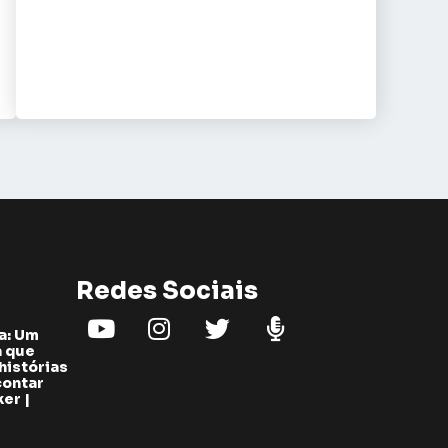
Redes Sociais
a: Um
a que
histórias
contar
er |