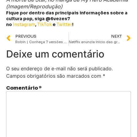
(Imagem/Reprodução)
Fique por dentro das principais informações sobre a
cultura pop, siga @6vezes7
no
Instagram
,
TikTok
e
Twitter
!
PREVIOUS
NEXT
Robin | Conheça 7 versões do sidekick mais famoso dos quadrinhos da DC
Netflix anuncia inicio das gravações da 2ª temporada Wandinha
Deixe um comentário
O seu endereço de e-mail não será publicado.
Campos obrigatórios são marcados com
*
Comentário
*