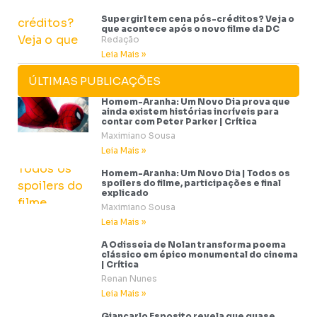
Supergirl tem cena pós-créditos? Veja o
que acontece após o novo filme da DC
Redação
Leia Mais »
ÚLTIMAS PUBLICAÇÕES
Homem-Aranha: Um Novo Dia prova que
ainda existem histórias incríveis para
contar com Peter Parker | Crítica
Maximiano Sousa
Leia Mais »
Homem-Aranha: Um Novo Dia | Todos os
spoilers do filme, participações e final
explicado
Maximiano Sousa
Leia Mais »
A Odisseia de Nolan transforma poema
clássico em épico monumental do cinema
| Crítica
Renan Nunes
Leia Mais »
Giancarlo Esposito revela que quase