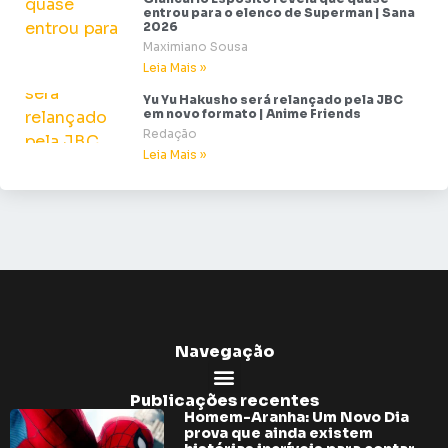
entrou para o elenco de Superman | Sana
2026
Maximiano Sousa
Leia Mais »
Yu Yu Hakusho será relançado pela JBC
em novo formato | Anime Friends
Redação
Leia Mais »
Navegação
Publicações recentes
Homem-Aranha: Um Novo Dia
prova que ainda existem