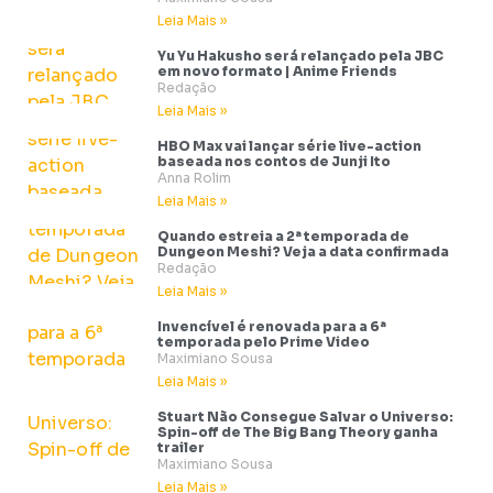
Leia Mais »
Yu Yu Hakusho será relançado pela JBC
em novo formato | Anime Friends
Redação
Leia Mais »
HBO Max vai lançar série live-action
baseada nos contos de Junji Ito
Anna Rolim
Leia Mais »
Quando estreia a 2ª temporada de
Dungeon Meshi? Veja a data confirmada
Redação
Leia Mais »
Invencível é renovada para a 6ª
temporada pelo Prime Video
Maximiano Sousa
Leia Mais »
Stuart Não Consegue Salvar o Universo:
Spin-off de The Big Bang Theory ganha
trailer
Maximiano Sousa
Leia Mais »