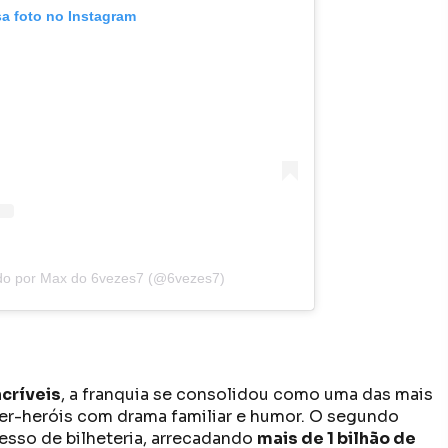
sa foto no Instagram
do por Max do 6vezes7 (@6vezes7)
ncríveis
, a franquia se consolidou como uma das mais
er-heróis com drama familiar e humor. O segundo
esso de bilheteria, arrecadando
mais de 1 bilhão de