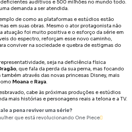
 deficientes auditivos e 500 milhões no mundo todo.
uma demanda a ser atendida.
emplo de como as plataformas e estúdios estão
emas em suas obras. Mesmo o ator protagonista não
ua atuação foi muito positiva e o esforço da série em
íveis do espectro, reforçam esse novo caminho,
ara conviver na sociedade e quebra de estigmas do
resentatividade, seja na deficiência física
Dragão
, que fala da perda da sua perna, mas focando
a também através das novas princesas Disney, mais
 como
Moana
e
Raya
.
desbravado, cabe às próximas produções e estúdios
a mais histórias e personagens reais a telona e a TV.
ale a pena reviver uma série?
ulher que está revolucionando One Piece