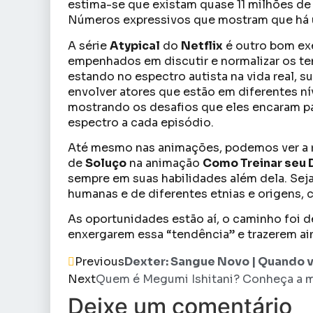
estima-se que existam quase 11 milhões de
Números expressivos que mostram que há 
A série
Atypical
do
Netflix
é outro bom ex
empenhados em discutir e normalizar os t
estando no espectro autista na vida real, s
envolver atores que estão em diferentes n
mostrando os desafios que eles encaram p
espectro a cada episódio.
Até mesmo nas animações, podemos ver a rep
de
Soluço
na animação
Como Treinar seu 
sempre em suas habilidades além dela. Sej
humanas e de diferentes etnias e origens,
As oportunidades estão aí, o caminho foi 
enxergarem essa “tendência” e trazerem aind
Previous
Dexter: Sangue Novo | Quando v
Next
Quem é Megumi Ishitani? Conheça a m
Deixe um comentário