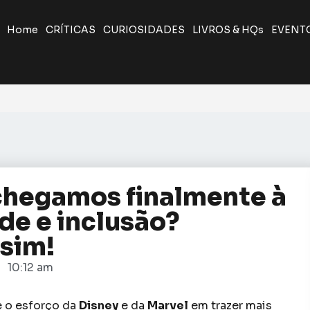
Home
CRÍTICAS
CURIOSIDADES
LIVROS & HQs
EVENT
 chegamos finalmente à
ade e inclusão?
 sim!
10:12 am
e o esforço da
Disney
e da
Marvel
em trazer mais