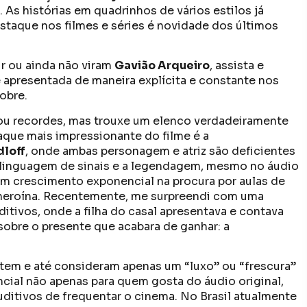
 As histórias em quadrinhos de vários estilos já
staque nos filmes e séries é novidade dos últimos
r ou ainda não viram
Gavião Arqueiro
, assista e
 apresentada de maneira explícita e constante nos
sobre.
u recordes, mas trouxe um elenco verdadeiramente
aque mais impressionante do filme é a
dloff
, onde ambas personagem e atriz são deficientes
a linguagem de sinais e a legendagem, mesmo no áudio
 um crescimento exponencial na procura por aulas de
s à heroína. Recentemente, me surpreendi com uma
itivos, onde a filha do casal apresentava e contava
sobre o presente que acabara de ganhar: a
etem e até consideram apenas um “luxo” ou “frescura”
cial não apenas para quem gosta do áudio original,
uditivos de frequentar o cinema. No Brasil atualmente