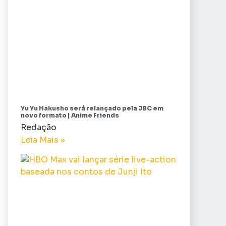
Yu Yu Hakusho será relançado pela JBC em
novo formato | Anime Friends
Redação
Leia Mais »