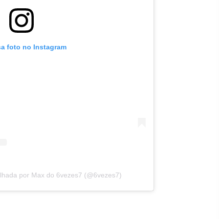
sa foto no Instagram
ilhada por Max do 6vezes7 (@6vezes7)