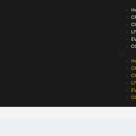
H
C
C
L
E
C
H
C
C
L
E
C