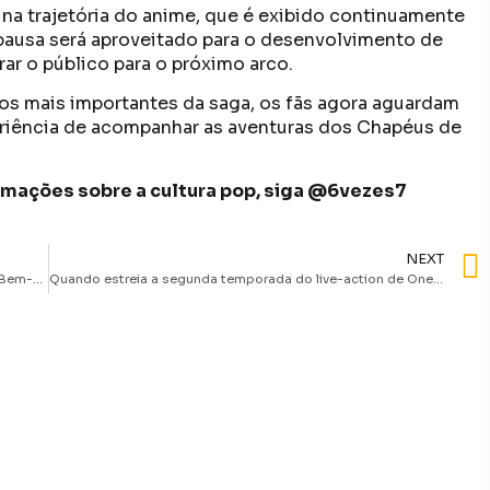
na trajetória do anime, que é exibido continuamente
 pausa será aproveitado para o desenvolvimento de
ar o público para o próximo arco.
s mais importantes da saga, os fãs agora aguardam
eriência de acompanhar as aventuras dos Chapéus de
formações sobre a cultura pop, siga @6vezes7
NEXT
HBO Max antecipa estreia do segundo episódio de IT: Bem-Vindos a Derry para o Halloween
Quando estreia a segunda temporada do live-action de One Piece? Netflix anuncia data!