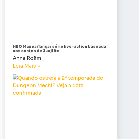
HBO Max vai lançar série live-action baseada
nos contos de Junji Ito
Anna Rolim
Leia Mais »