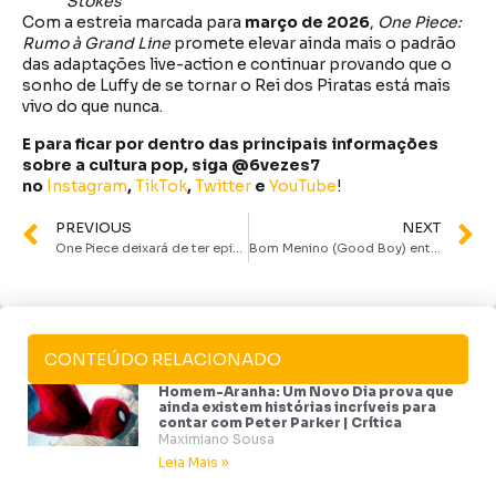
Stokes
Com a estreia marcada para
março de 2026
,
One Piece:
Rumo à Grand Line
promete elevar ainda mais o padrão
das adaptações live-action e continuar provando que o
sonho de Luffy de se tornar o Rei dos Piratas está mais
vivo do que nunca.
E para ficar por dentro das principais informações
sobre a cultura pop, siga @6vezes7
no
Instagram
,
TikTok
,
Twitter
e
YouTube
!
PREVIOUS
NEXT
One Piece deixará de ter episódios semanais a partir de 2026
Bom Menino (Good Boy) entrega tudo o que promete, e por isso é tão bom | Crítica
CONTEÚDO RELACIONADO
Homem-Aranha: Um Novo Dia prova que
ainda existem histórias incríveis para
contar com Peter Parker | Crítica
Maximiano Sousa
Leia Mais »