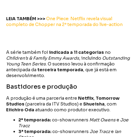
LEIA TAMBÉM >>>
One Piece: Netflix revela visual
completo de Chopper na 2ª temporada do live-action
A série também foi
indicada a 11 categorias
no
Children’s & Family Emmy Awards
, incluindo
Outstanding
Young Teen Series
. O sucesso levou à confirmação
antecipada da
terceira temporada
, que já está em
desenvolvimento.
Bastidores e produção
A produção é uma parceria entre
Netflix
,
Tomorrow
Studios
(parceira da ITV Studios) e
Shueisha
, com
Eiichiro Oda
atuando como produtor executivo.
2ª temporada:
co-showrunners
Matt Owens
e
Joe
Tracz
3ª temporada:
co-showrunners
Joe Tracz
e
Ian