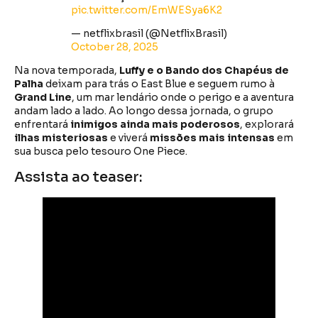
pic.twitter.com/EmWESya6K2
— netflixbrasil (@NetflixBrasil)
October 28, 2025
Na nova temporada,
Luffy e o Bando dos Chapéus de
Palha
deixam para trás o East Blue e seguem rumo à
Grand Line
, um mar lendário onde o perigo e a aventura
andam lado a lado. Ao longo dessa jornada, o grupo
enfrentará
inimigos ainda mais poderosos
, explorará
ilhas misteriosas
e viverá
missões mais intensas
em
sua busca pelo tesouro One Piece.
Assista ao teaser: