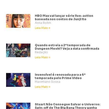
HBO Max vai lançar série live-action
baseada nos contos de Junji Ito
Anna Rolim
Leia Mais »
Quando estreia a 2ª temporada de
Dungeon Meshi? Veja a data confirmada
Redação
Leia Mais »
Invencível é renovada para a 6ª
temporada pelo Prime Video
Maximiano Sousa
Leia Mais »
Stuart Não Consegue Salvar o Universo:
Spin-off de The Big Bang Theory ganha