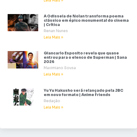
Leia Mais »
A Odisseia de Nolan transforma poema
clássico em épico monumental do cinema
| Crítica
Renan Nunes
Leia Mais »
Giancarlo Esposito revela que quase
entrou para o elenco de Superman | Sana
2026
Maximiano Sousa
Leia Mais »
Yu Yu Hakusho será relançado pela JBC
em novo formato | Anime Friends
Redação
Leia Mais »