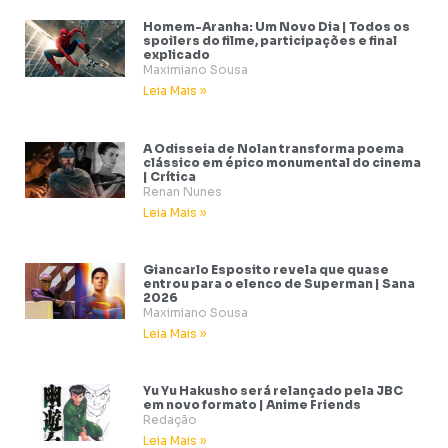
Homem-Aranha: Um Novo Dia | Todos os
spoilers do filme, participações e final
explicado
Maximiano Sousa
Leia Mais »
A Odisseia de Nolan transforma poema
clássico em épico monumental do cinema
| Crítica
Renan Nunes
Leia Mais »
Giancarlo Esposito revela que quase
entrou para o elenco de Superman | Sana
2026
Maximiano Sousa
Leia Mais »
Yu Yu Hakusho será relançado pela JBC
em novo formato | Anime Friends
Redação
Leia Mais »