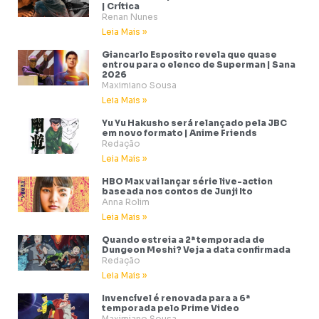
| Crítica
Renan Nunes
Leia Mais »
Giancarlo Esposito revela que quase
entrou para o elenco de Superman | Sana
2026
Maximiano Sousa
Leia Mais »
Yu Yu Hakusho será relançado pela JBC
em novo formato | Anime Friends
Redação
Leia Mais »
HBO Max vai lançar série live-action
baseada nos contos de Junji Ito
Anna Rolim
Leia Mais »
Quando estreia a 2ª temporada de
Dungeon Meshi? Veja a data confirmada
Redação
Leia Mais »
Invencível é renovada para a 6ª
temporada pelo Prime Video
Maximiano Sousa