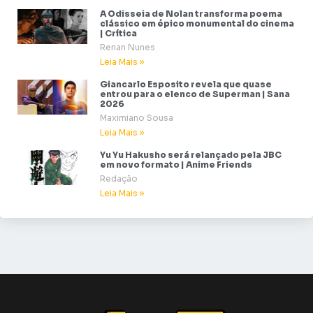
A Odisseia de Nolan transforma poema
clássico em épico monumental do cinema
| Crítica
Renan Nunes
Leia Mais »
Giancarlo Esposito revela que quase
entrou para o elenco de Superman | Sana
2026
Maximiano Sousa
Leia Mais »
Yu Yu Hakusho será relançado pela JBC
em novo formato | Anime Friends
Redação
Leia Mais »