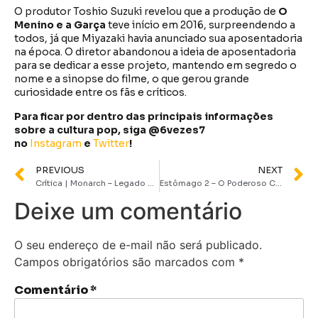
O produtor Toshio Suzuki revelou que a produção de
O
Menino e a Garça
teve início em 2016, surpreendendo a
todos, já que Miyazaki havia anunciado sua aposentadoria
na época. O diretor abandonou a ideia de aposentadoria
para se dedicar a esse projeto, mantendo em segredo o
nome e a sinopse do filme, o que gerou grande
curiosidade entre os fãs e críticos.
Para ficar por dentro das principais informações
sobre a cultura pop, siga @6vezes7
no
Instagram
e
Twitter
!
PREVIOUS
NEXT
Crítica | Monarch – Legado de Monstros é o universo que não sabíamos que precisávamos
Estômago 2 – O Poderoso Chef, de Marcos Jorge, ganha primeiro trailer
Deixe um comentário
O seu endereço de e-mail não será publicado.
Campos obrigatórios são marcados com
*
Comentário
*