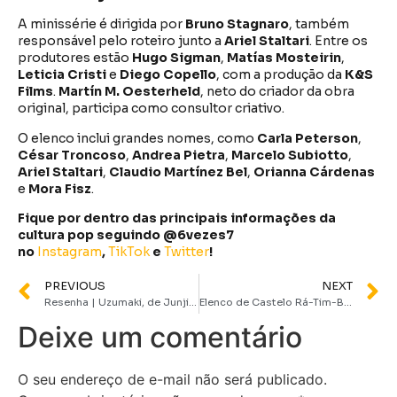
A minissérie é dirigida por
Bruno Stagnaro
, também
responsável pelo roteiro junto a
Ariel Staltari
. Entre os
produtores estão
Hugo Sigman
,
Matías Mosteirin
,
Leticia Cristi
e
Diego Copello
, com a produção da
K&S
Films
.
Martín M. Oesterheld
, neto do criador da obra
original, participa como consultor criativo.
O elenco inclui grandes nomes, como
Carla Peterson
,
César Troncoso
,
Andrea Pietra
,
Marcelo Subiotto
,
Ariel Staltari
,
Claudio Martínez Bel
,
Orianna Cárdenas
e
Mora Fisz
.
Fique por dentro das principais informações da
cultura pop seguindo @6vezes7
no
Instagram
,
TikTok
e
Twitter
!
PREVIOUS
NEXT
Resenha | Uzumaki, de Junji Ito, é o absurdo se tornando apavorante
Elenco de Castelo Rá-Tim-Bum se reencontra após 20 anos
Deixe um comentário
O seu endereço de e-mail não será publicado.