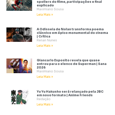
spoilers do filme, participações e final
explicado
Maximiano Sousa
Leia Mais »
A Odisseia de Nolan transforma poema
clássico em épico monumental do cinema
| Crítica
Renan Nunes
Leia Mais »
Giancarlo Esposito revela que quase
entrou para o elenco de Superman | Sana
2026
Maximiano Sousa
Leia Mais »
Yu Yu Hakusho será relançado pela JBC
em novo formato | Anime Friends
Redação
Leia Mais »