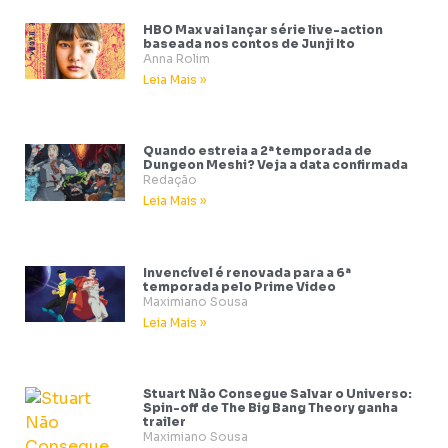
HBO Max vai lançar série live-action
baseada nos contos de Junji Ito
Anna Rolim
Leia Mais »
Quando estreia a 2ª temporada de
Dungeon Meshi? Veja a data confirmada
Redação
Leia Mais »
Invencível é renovada para a 6ª
temporada pelo Prime Video
Maximiano Sousa
Leia Mais »
Stuart Não Consegue Salvar o Universo:
Spin-off de The Big Bang Theory ganha
trailer
Maximiano Sousa