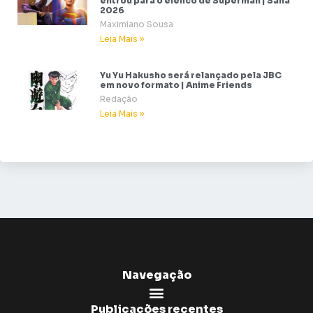
entrou para o elenco de Superman | Sana
2026
Maximiano Sousa
Leia Mais »
Yu Yu Hakusho será relançado pela JBC
em novo formato | Anime Friends
Redação
Leia Mais »
Navegação
Publicações recentes