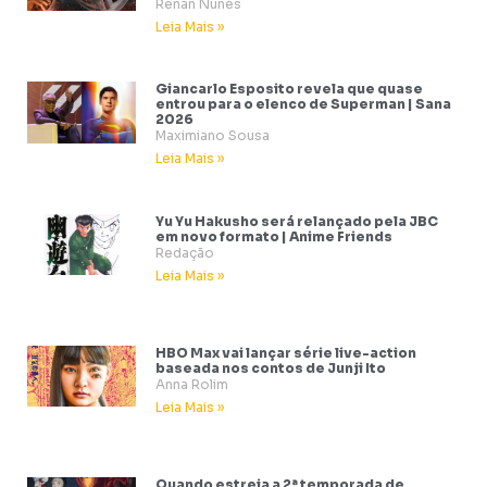
Renan Nunes
Leia Mais »
Giancarlo Esposito revela que quase
entrou para o elenco de Superman | Sana
2026
Maximiano Sousa
Leia Mais »
Yu Yu Hakusho será relançado pela JBC
em novo formato | Anime Friends
Redação
Leia Mais »
HBO Max vai lançar série live-action
baseada nos contos de Junji Ito
Anna Rolim
Leia Mais »
Quando estreia a 2ª temporada de