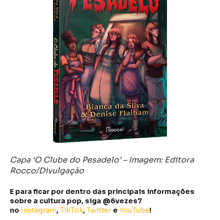
Capa ‘O Clube do Pesadelo’ – Imagem: Editora
Rocco/Divulgação
E para ficar por dentro das principais informações
sobre a cultura pop, siga @6vezes7
no
Instagram
,
TikTok
,
Twitter
e
YouTube
!