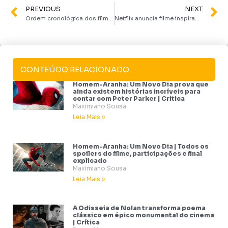
PREVIOUS
NEXT
Ordem cronológica dos filmes dos X-Men: entenda a linha do tempo (confusa) da franquia
Netflix anuncia filme inspirado no caso Elize Matsunaga com roteiro de Raphael Montes, autor de Beleza Fatal
CONTEÚDO RELACIONADO
Homem-Aranha: Um Novo Dia prova que
ainda existem histórias incríveis para
contar com Peter Parker | Crítica
Maximiano Sousa
Leia Mais »
Homem-Aranha: Um Novo Dia | Todos os
spoilers do filme, participações e final
explicado
Maximiano Sousa
Leia Mais »
A Odisseia de Nolan transforma poema
clássico em épico monumental do cinema
| Crítica