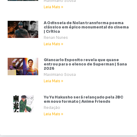
Maximiano Sousa
Leia Mais »
A Odisseia de Nolan transforma poema
clássico em épico monumental do cinema
| Crítica
Renan Nunes
Leia Mais »
Giancarlo Esposito revela que quase
entrou para o elenco de Superman | Sana
2026
Maximiano Sousa
Leia Mais »
Yu Yu Hakusho será relançado pela JBC
em novo formato | Anime Friends
Redação
Leia Mais »