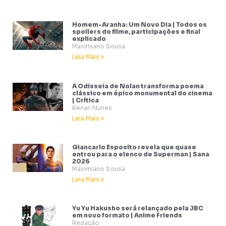
Homem-Aranha: Um Novo Dia | Todos os
spoilers do filme, participações e final
explicado
Maximiano Sousa
Leia Mais »
A Odisseia de Nolan transforma poema
clássico em épico monumental do cinema
| Crítica
Renan Nunes
Leia Mais »
Giancarlo Esposito revela que quase
entrou para o elenco de Superman | Sana
2026
Maximiano Sousa
Leia Mais »
Yu Yu Hakusho será relançado pela JBC
em novo formato | Anime Friends
Redação