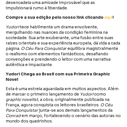
desencadeia uma amizade improvável que as
impulsionará rumo à liberdade.
Compre a sua edição pelo nosso link clicando
aqui
!
Yudori
tece habilmente um drama envolvente,
mergulhando nas nuances da condição feminina na
sociedade. Sua arte exuberante, uma fusão entre suas
raízes orientais e sua experiência europeia, dá vida a cada
página.
O Céu Para Conquista
r equilibra magistralmente
o realismo com elementos fantásticos, desafiando
convenções e prendendo o leitor com uma narrativa
autêntica e impactante.
Yudori Chega ao Brasil com sua Primeira Graphic
Novel
Esta é uma estreia aguardada em muitos aspectos. Além
de marcar o primeiro lançamento de
Yudori
como
graphic novelist
, a obra, originalmente publicada na
França, agora conquista os leitores brasileiros.
O Céu
Para Conquistar
junta-se aos demais lançamentos da
Conrad
em março, fortalecendo o cenário das autoras no
mundo dos quadrinhos.