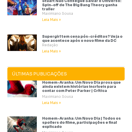
Stuart Não Consegue Salvar o Universo:
Spin-off de The Big Bang Theory ganha
trailer
Maximiano Sousa
Leia Mais »
Supergirl tem cena pós-créditos? Veja o
que acontece após o novo filme da DC
Redação
Leia Mais »
ÚLTIMAS PUBLICAÇÕES
Homem-Aranha: Um Novo Dia prova que
ainda existem histórias incríveis para
contar com Peter Parker | Crítica
Maximiano Sousa
Leia Mais »
Homem-Aranha: Um Novo Dia | Todos os
spoilers do filme, participações e final
explicado