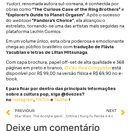
Yudori
, renomada autora sul-coreana, é conhecida por
obras como “
The Curious Case of the Ring Brothers
” e
“
Explorer’s Guide to Planet Orgasm
“. Após o sucesso
do
webtoon
“
Pandora’s Choice
“, ela alcançou o
estrelato, tornando-se uma das artistas mais seguidas na
plataforma Lezhin Comics.
Em um volume único, esta obra poderosa e emocionante
chega ao público brasileiro com
tradução de
Flávia
Yacubian e letras de Lilian Mitsunaga
.
Com capa brochura, papel off-set de alta qualidade e 368
páginas em preto e branco,
O Céu Para Conquistar
está
disponível por R$ 99,00 na versão física e R$ 69,90 no e-
book.
E para ficar por dentro das principais informações
sobre a cultura pop, siga @6vezes7
no
Instagram
,
TikTok
e
Twitter
!
PREVIOUS
NEXT
Star Wars: The Acolyte ganha primeiro trailer deslumbrante
Crítica | Kung Fu Panda 4 é continuação sem carisma ou propósito
Deixe um comentário