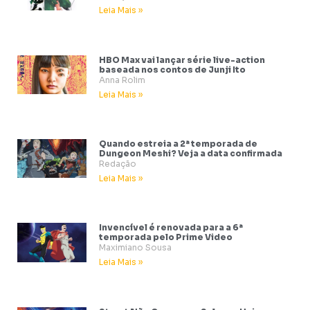
Leia Mais »
HBO Max vai lançar série live-action
baseada nos contos de Junji Ito
Anna Rolim
Leia Mais »
Quando estreia a 2ª temporada de
Dungeon Meshi? Veja a data confirmada
Redação
Leia Mais »
Invencível é renovada para a 6ª
temporada pelo Prime Video
Maximiano Sousa
Leia Mais »