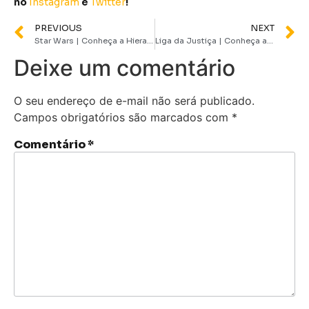
no
Instagram
e
Twitter
!
PREVIOUS
NEXT
Star Wars | Conheça a Hierarquia do Império Galáctico
Liga da Justiça | Conheça as principais formações da equipe ao longo dos anos
Deixe um comentário
O seu endereço de e-mail não será publicado.
Campos obrigatórios são marcados com
*
Comentário
*