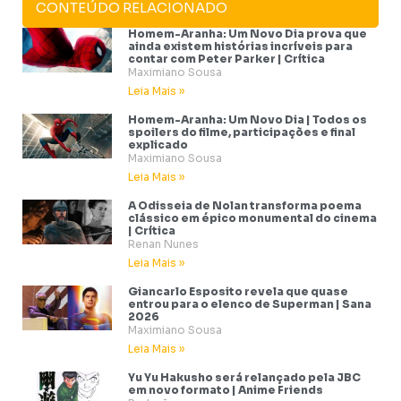
CONTEÚDO RELACIONADO
Homem-Aranha: Um Novo Dia prova que
ainda existem histórias incríveis para
contar com Peter Parker | Crítica
Maximiano Sousa
Leia Mais »
Homem-Aranha: Um Novo Dia | Todos os
spoilers do filme, participações e final
explicado
Maximiano Sousa
Leia Mais »
A Odisseia de Nolan transforma poema
clássico em épico monumental do cinema
| Crítica
Renan Nunes
Leia Mais »
Giancarlo Esposito revela que quase
entrou para o elenco de Superman | Sana
2026
Maximiano Sousa
Leia Mais »
Yu Yu Hakusho será relançado pela JBC
em novo formato | Anime Friends