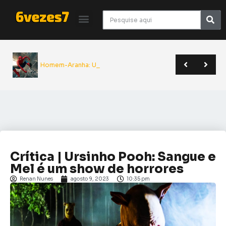
Homem-Aranha: Um No
Giancarlo Esposito revela que quase entrou para o elenco de Superman | Sana 2026
Yu Yu Hakusho será relançado pela JBC em novo formato | Anime Friends
A Odisseia de Nolan transforma poema clássico em épico monumental do cinema | Crítica
Crítica | Ursinho Pooh: Sangue e
Mel é um show de horrores
Renan Nunes
agosto 9, 2023
10:35 pm