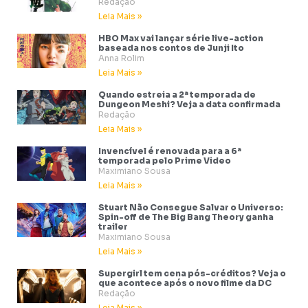
Redação
Leia Mais »
HBO Max vai lançar série live-action
baseada nos contos de Junji Ito
Anna Rolim
Leia Mais »
Quando estreia a 2ª temporada de
Dungeon Meshi? Veja a data confirmada
Redação
Leia Mais »
Invencível é renovada para a 6ª
temporada pelo Prime Video
Maximiano Sousa
Leia Mais »
Stuart Não Consegue Salvar o Universo:
Spin-off de The Big Bang Theory ganha
trailer
Maximiano Sousa
Leia Mais »
Supergirl tem cena pós-créditos? Veja o
que acontece após o novo filme da DC
Redação
Leia Mais »