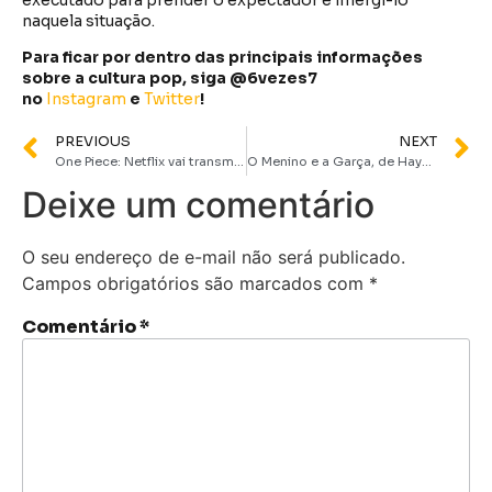
executado para prender o expectador e imergi-lo
naquela situação.
Para ficar por dentro das principais informações
sobre a cultura pop, siga @6vezes7
no
Instagram
e
Twitter
!
PREVIOUS
NEXT
One Piece: Netflix vai transmitir arco de Egghead semanalmente
O Menino e a Garça, de Hayao Miyazaki, é o primeiro anime a vencer o Globo de Ouro
Deixe um comentário
O seu endereço de e-mail não será publicado.
Campos obrigatórios são marcados com
*
Comentário
*