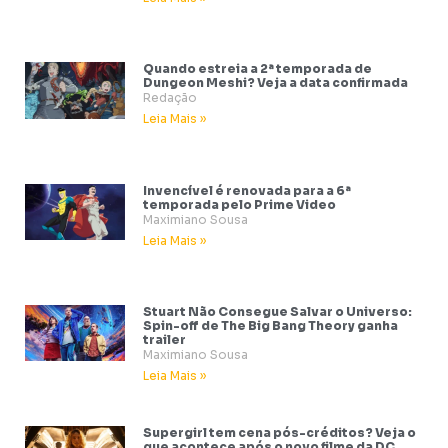
Quando estreia a 2ª temporada de
Dungeon Meshi? Veja a data confirmada
Redação
Leia Mais »
Invencível é renovada para a 6ª
temporada pelo Prime Video
Maximiano Sousa
Leia Mais »
Stuart Não Consegue Salvar o Universo:
Spin-off de The Big Bang Theory ganha
trailer
Maximiano Sousa
Leia Mais »
Supergirl tem cena pós-créditos? Veja o
que acontece após o novo filme da DC