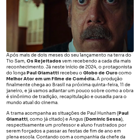
Após mais de dois meses do seu lançamento na terra do
Tio Sam,
Os Rejeitados
vem recebendo a cada dia mais
reconhecimento. Já neste início de 2024, o protagonista
do longa
Paul Giamatti
recebeu o
Globo de Ouro
como
Melhor Ator em um Filme de Comédia.
A produção
finalmente chega ao Brasil na próxima quinta-feira, 11 de
janeiro, e já vamos adiantar um pouco sobre como a obra
é sinônimo de tradição, recapitulação e ousadia para o
mundo atual do cinema.
A trama acompanha as situações de Paul Hunham (
Paul
Giamatti
, como já citado) e Angus (
Dominic Sessa
),
respectivamente um professor e aluno frustrados por
serem forçados a passar as festas de fim de ano em
plena escola. Contando com a companhia da chefe da