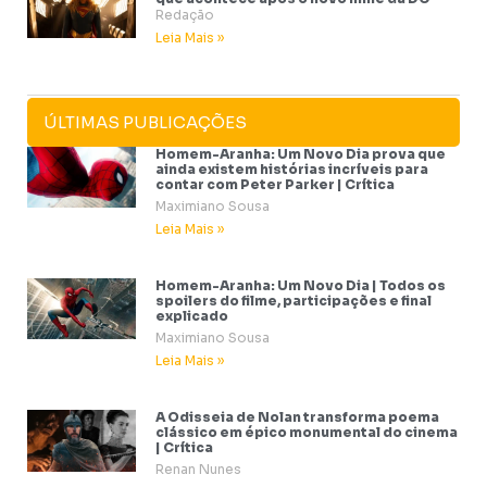
Redação
Leia Mais »
ÚLTIMAS PUBLICAÇÕES
Homem-Aranha: Um Novo Dia prova que
ainda existem histórias incríveis para
contar com Peter Parker | Crítica
Maximiano Sousa
Leia Mais »
Homem-Aranha: Um Novo Dia | Todos os
spoilers do filme, participações e final
explicado
Maximiano Sousa
Leia Mais »
A Odisseia de Nolan transforma poema
clássico em épico monumental do cinema
| Crítica
Renan Nunes