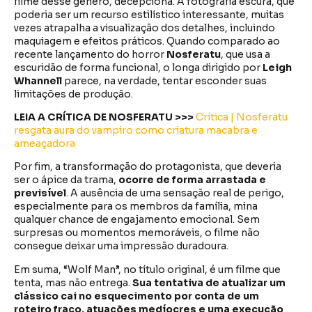
filme desse gênero, decepciona. A fotografia escura, que
poderia ser um recurso estilístico interessante, muitas
vezes atrapalha a visualização dos detalhes, incluindo
maquiagem e efeitos práticos. Quando comparado ao
recente lançamento do horror
Nosferatu
, que usa a
escuridão de forma funcional, o longa dirigido por
Leigh
Whannell
parece, na verdade, tentar esconder suas
limitações de produção.
LEIA A CRÍTICA DE NOSFERATU >>>
Crítica | Nosferatu
resgata aura do vampiro como criatura macabra e
ameaçadora
Por fim, a transformação do protagonista, que deveria
ser o ápice da trama,
ocorre de forma arrastada e
previsível
. A ausência de uma sensação real de perigo,
especialmente para os membros da família, mina
qualquer chance de engajamento emocional. Sem
surpresas ou momentos memoráveis, o filme não
consegue deixar uma impressão duradoura.
Em suma, “Wolf Man”, no título original, é um filme que
tenta, mas não entrega.
Sua tentativa de atualizar um
clássico cai no esquecimento por conta de um
roteiro fraco, atuações medíocres e uma execução