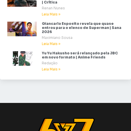
| Crítica
Renan Nunes
Leia Mais »
Giancarlo Esposito revela que quase
entrou para o elenco de Superman | Sana
2026
Maximiano Sousa
Leia Mais »
Yu Yu Hakusho será relançado pela JBC
em novo formato | Anime Friends
Redação
Leia Mais »