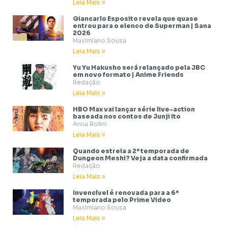
Leia Mais »
Giancarlo Esposito revela que quase
entrou para o elenco de Superman | Sana
2026
Maximiano Sousa
Leia Mais »
Yu Yu Hakusho será relançado pela JBC
em novo formato | Anime Friends
Redação
Leia Mais »
HBO Max vai lançar série live-action
baseada nos contos de Junji Ito
Anna Rolim
Leia Mais »
Quando estreia a 2ª temporada de
Dungeon Meshi? Veja a data confirmada
Redação
Leia Mais »
Invencível é renovada para a 6ª
temporada pelo Prime Video
Maximiano Sousa
Leia Mais »