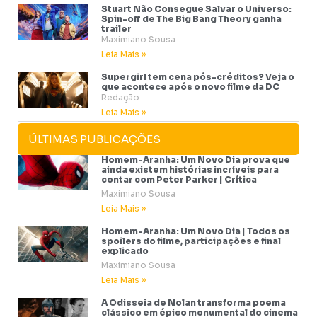
Stuart Não Consegue Salvar o Universo:
Spin-off de The Big Bang Theory ganha
trailer
Maximiano Sousa
Leia Mais »
Supergirl tem cena pós-créditos? Veja o
que acontece após o novo filme da DC
Redação
Leia Mais »
ÚLTIMAS PUBLICAÇÕES
Homem-Aranha: Um Novo Dia prova que
ainda existem histórias incríveis para
contar com Peter Parker | Crítica
Maximiano Sousa
Leia Mais »
Homem-Aranha: Um Novo Dia | Todos os
spoilers do filme, participações e final
explicado
Maximiano Sousa
Leia Mais »
A Odisseia de Nolan transforma poema
clássico em épico monumental do cinema