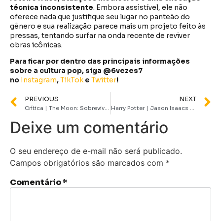
técnica inconsistente
. Embora assistível, ele não
oferece nada que justifique seu lugar no panteão do
gênero e sua realização parece mais um projeto feito às
pressas, tentando surfar na onda recente de reviver
obras icônicas.
Para ficar por dentro das principais informações
sobre a cultura pop, siga @6vezes7
no
Instagram
,
TikTok
e
Twitter
!
PREVIOUS
NEXT
Crítica | The Moon: Sobrevivente é uma ficção científica intensa e criativa, apesar dos exageros
Harry Potter | Jason Isaacs comenta Cillian Murphy como Voldemort em série
Deixe um comentário
O seu endereço de e-mail não será publicado.
Campos obrigatórios são marcados com
*
Comentário
*