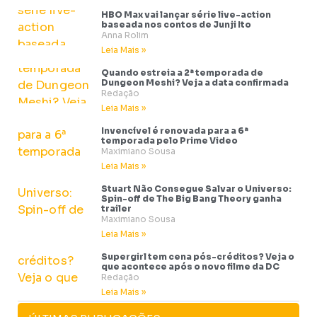
HBO Max vai lançar série live-action
baseada nos contos de Junji Ito
Anna Rolim
Leia Mais »
Quando estreia a 2ª temporada de
Dungeon Meshi? Veja a data confirmada
Redação
Leia Mais »
Invencível é renovada para a 6ª
temporada pelo Prime Video
Maximiano Sousa
Leia Mais »
Stuart Não Consegue Salvar o Universo:
Spin-off de The Big Bang Theory ganha
trailer
Maximiano Sousa
Leia Mais »
Supergirl tem cena pós-créditos? Veja o
que acontece após o novo filme da DC
Redação
Leia Mais »