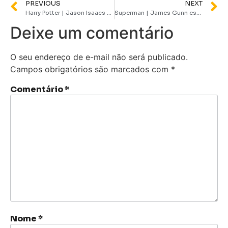
PREVIOUS
NEXT
Harry Potter | Jason Isaacs comenta Cillian Murphy como Voldemort em série
Superman | James Gunn esclarece suposto uso de CGI no rosto de David Corenswet
Deixe um comentário
O seu endereço de e-mail não será publicado.
Campos obrigatórios são marcados com
*
Comentário
*
Nome
*