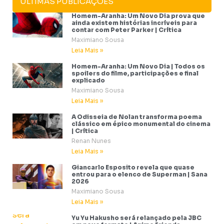
ÚLTIMAS PUBLICAÇÕES
Homem-Aranha: Um Novo Dia prova que
ainda existem histórias incríveis para
contar com Peter Parker | Crítica
Maximiano Sousa
Leia Mais »
Homem-Aranha: Um Novo Dia | Todos os
spoilers do filme, participações e final
explicado
Maximiano Sousa
Leia Mais »
A Odisseia de Nolan transforma poema
clássico em épico monumental do cinema
| Crítica
Renan Nunes
Leia Mais »
Giancarlo Esposito revela que quase
entrou para o elenco de Superman | Sana
2026
Maximiano Sousa
Leia Mais »
Yu Yu Hakusho será relançado pela JBC