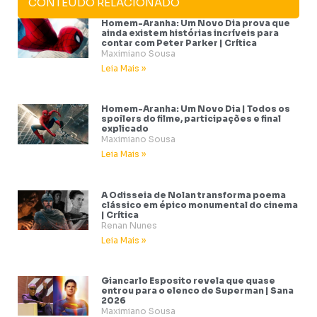
CONTEÚDO RELACIONADO
Homem-Aranha: Um Novo Dia prova que
ainda existem histórias incríveis para
contar com Peter Parker | Crítica
Maximiano Sousa
Leia Mais »
Homem-Aranha: Um Novo Dia | Todos os
spoilers do filme, participações e final
explicado
Maximiano Sousa
Leia Mais »
A Odisseia de Nolan transforma poema
clássico em épico monumental do cinema
| Crítica
Renan Nunes
Leia Mais »
Giancarlo Esposito revela que quase
entrou para o elenco de Superman | Sana
2026
Maximiano Sousa