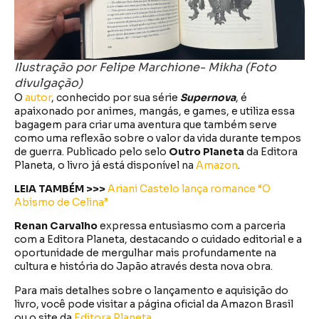
Ilustração por Felipe Marchione- Mikha
(Foto
divulgação
)
O
autor
, conhecido por sua série
Supernova
, é
apaixonado por animes, mangás, e games, e utiliza essa
bagagem para criar uma aventura que também serve
como uma reflexão sobre o valor da vida durante tempos
de guerra. Publicado pelo selo
Outro Planeta
da Editora
Planeta, o livro já está disponível na
Amazon
.
LEIA TAMBÉM >>>
Ariani Castelo lança romance “O
Abismo de Celina”
Renan Carvalho
expressa entusiasmo com a parceria
com a Editora Planeta, destacando o cuidado editorial e a
oportunidade de mergulhar mais profundamente na
cultura e história do Japão através desta nova obra.
Para mais detalhes sobre o lançamento e aquisição do
livro, você pode visitar a página oficial da Amazon Brasil
ou o site da
Editora Planeta
.