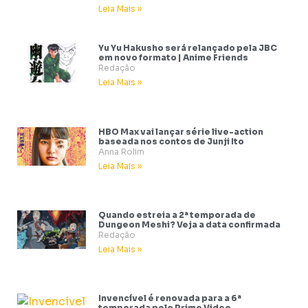
Leia Mais »
Yu Yu Hakusho será relançado pela JBC
em novo formato | Anime Friends
Redação
Leia Mais »
HBO Max vai lançar série live-action
baseada nos contos de Junji Ito
Anna Rolim
Leia Mais »
Quando estreia a 2ª temporada de
Dungeon Meshi? Veja a data confirmada
Redação
Leia Mais »
Invencível é renovada para a 6ª
temporada pelo Prime Video