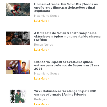
Homem-Aranha: Um Novo Dia | Todos os
spoilers do filme, participações e final
explicado
Maximiano Sousa
Leia Mais »
A Odisseia de Nolan transforma poema
clássico em épico monumental do cinema
| Crítica
Renan Nunes
Leia Mais »
Giancarlo Esposito revela que quase
entrou para o elenco de Superman | Sana
2026
Maximiano Sousa
Leia Mais »
Yu Yu Hakusho será relançado pela JBC
em novo formato | Anime Friends
Redação
Leia Mais »