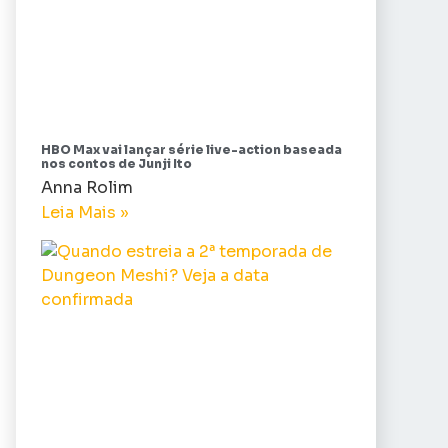
HBO Max vai lançar série live-action baseada
nos contos de Junji Ito
Anna Rolim
Leia Mais »