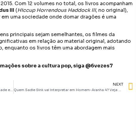
 2015. Com 12 volumes no total, os livros acompanham
us III
(
Hiccup Horrendous Haddock III
, no original),
lor em uma sociedade onde domar dragões é uma
gens principais sejam semelhantes, os filmes da
ificativas em relação ao material original, adotando
o, enquanto os livros têm uma abordagem mais
formações sobre a cultura pop, siga @6vezes7
NEXT
Bailarina amplia universo de John Wick com personalidade e muito tiroteio | Crítica
Quem Sadie Sink vai interpretar em Homem-Aranha 4? Veja os rumores