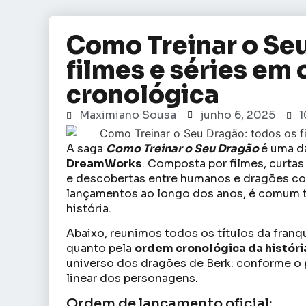
Como Treinar o Seu
filmes e séries em
cronológica
Maximiano Sousa
junho 6, 2025
1
A saga
Como Treinar o Seu Dragão
é uma d
DreamWorks
. Composta por filmes, curta
e descobertas entre humanos e dragões con
lançamentos ao longo dos anos, é comum t
história.
Abaixo, reunimos todos os títulos da franq
quanto pela
ordem cronológica da históri
universo dos dragões de Berk: conforme o 
linear dos personagens.
Ordem de lançamento oficial: