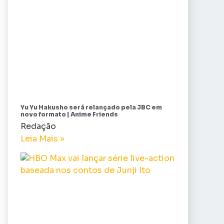
Yu Yu Hakusho será relançado pela JBC em
novo formato | Anime Friends
Redação
Leia Mais »