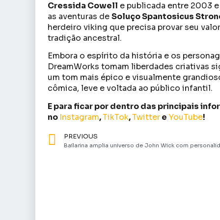
Cressida Cowell
e publicada entre 2003 e
as aventuras de
Soluço Spantosicus Strond
herdeiro viking que precisa provar seu va
tradição ancestral.
Embora o espírito da história e os persona
DreamWorks tomam liberdades criativas sign
um tom mais épico e visualmente grandios
cômica, leve e voltada ao público infantil.
E para ficar por dentro das principais in
no
Instagram
,
TikTok
,
Twitter
e
YouTube
!
PREVIOUS