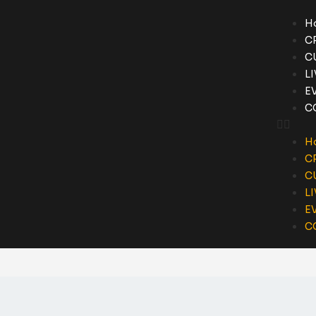
H
C
C
L
E
C
H
C
C
L
E
C