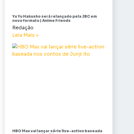
Yu Yu Hakusho será relançado pela JBC em
novo formato | Anime Friends
Redação
Leia Mais »
HBO Max vai lançar série live-action baseada