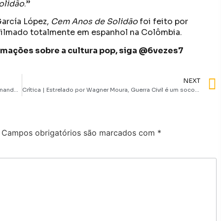
olidão
.”
García López,
Cem Anos de Solidão
foi feito por
e filmado totalmente em espanhol na Colômbia.
formações sobre a cultura pop, siga @6vezes7
NEXT
Vermelho Monet, filme de Halder Gomes com Maria Fernanda Cândido, ganha data de estreia
Crítica | Estrelado por Wagner Moura, Guerra Civil é um soco no estômago
Campos obrigatórios são marcados com
*